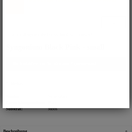
Benachrichtigen Sie mich, sobald der Artikel lieferbar
ist.
Ja, ich akzeptiere die
Datenschutzbestimmungen
!
Syngonium Black Pink - small
Bitte kontaktiere uns für Infos zum Expressversand.
Merken
Spezies:
Syngonium
Entwicklungsstadium:
Plant
Substrat:
Moos
Beschreibung