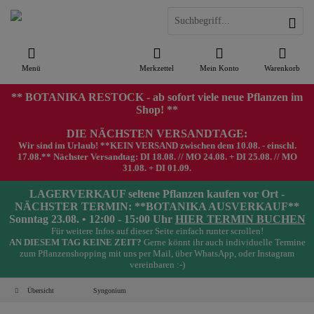
Menü
Merkzettel
Mein Konto
Warenkorb
** BOTANIKA RESTOCK - ab sofort viele neue Pflanzen im
Shop! **
DIE NÄCHSTEN VERSANDTAGE:
Wir sind im Urlaub! **KEIN VERSAND zwischen dem 10.08. - einschl.
17.08.** Nächster Versandtag: DI 18.08. // MO 24.08. + DI 25.08. // MO
31.08. + DI 01.09.
LAGERVERKAUF seltene Pflanzen kaufen vor Ort -
NÄCHSTER TERMIN: **BOTANIKA AUSVERKAUF**
Sonntag 23.08. • 12:00 - 15:00 Uhr
HIER TERMIN BUCHEN
Für weitere Infos auf dieser Seite einfach runter scrollen!
AN DIESEM TAG KEINE ZEIT?
Gerne könnt ihr auch individuelle Termine
zum Pflanzenshopping mit uns per Mail, über WhatsApp, oder Instagram
vereinbaren :-)
Übersicht
Syngonium