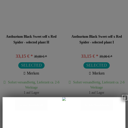
Anthurium Black Sweet self x Red
Anthurium Black Sweet self x Red
Spider - selected plant H
Spider - selected plant I
33,15 € *
33,15 € *
39,00 € *
39,00 € *
SELECTED
SELECTED
Merken
Merken
Sofort versandfertig, Lieferzeit ca. 2-6
Sofort versandfertig, Lieferzeit ca. 2-6
Werktage
Werktage
1 auf Lager
1 auf Lager
In den
Warenkorb
In den
Warenkorb