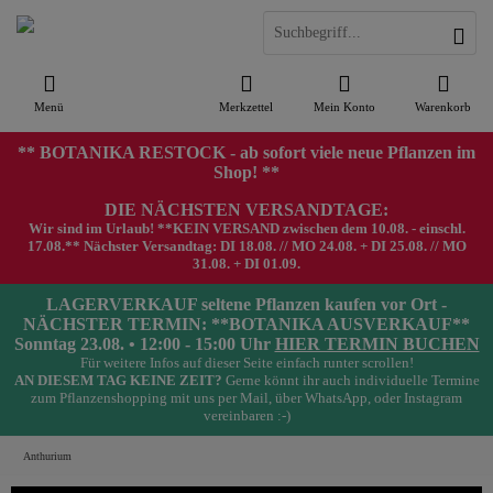
Menü
Merkzettel
Mein Konto
Warenkorb
** BOTANIKA RESTOCK - ab sofort viele neue Pflanzen im
Shop! **
DIE NÄCHSTEN VERSANDTAGE:
Wir sind im Urlaub! **KEIN VERSAND zwischen dem 10.08. - einschl.
17.08.** Nächster Versandtag: DI 18.08. // MO 24.08. + DI 25.08. // MO
31.08. + DI 01.09.
LAGERVERKAUF seltene Pflanzen kaufen vor Ort -
NÄCHSTER TERMIN: **BOTANIKA AUSVERKAUF**
Sonntag 23.08. • 12:00 - 15:00 Uhr
HIER TERMIN BUCHEN
Für weitere Infos auf dieser Seite einfach runter scrollen!
AN DIESEM TAG KEINE ZEIT?
Gerne könnt ihr auch individuelle Termine
zum Pflanzenshopping mit uns per Mail, über WhatsApp, oder Instagram
vereinbaren :-)
Anthurium