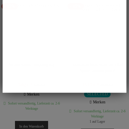
- 15%
- 15%
We love Aroids - Shopping bag
Anthurium Black Sweet self x Red
Spider - selected plant F
5,02 € *
33,15 € *
5,90 € *
39,00 € *
SELECTED
Merken
Merken
Sofort versandfertig, Lieferzeit ca. 2-6
Werktage
Sofort versandfertig, Lieferzeit ca. 2-6
Werktage
1 auf Lager
In den
Warenkorb