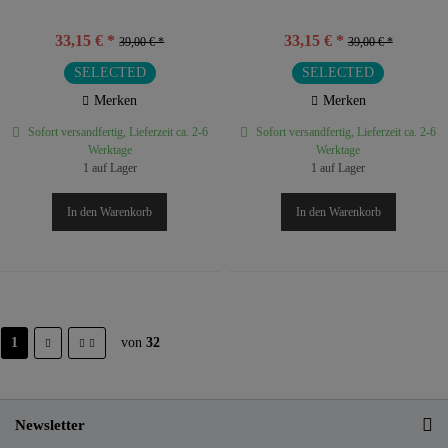
33,15 € *
33,15 € *
39,00 € *
39,00 € *
SELECTED
SELECTED
Merken
Merken
Sofort versandfertig, Lieferzeit ca. 2-6
Sofort versandfertig, Lieferzeit ca. 2-6
Werktage
Werktage
1 auf Lager
1 auf Lager
In den
Warenkorb
In den
Warenkorb
1
von
32
Newsletter