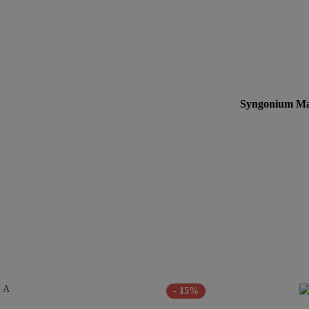
Syngonium Man
- 15%