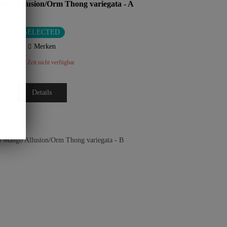
go Allusion/Orm Thong variegata - A
SELECTED
Merken
Zur Zeit nicht verfügbar
Details