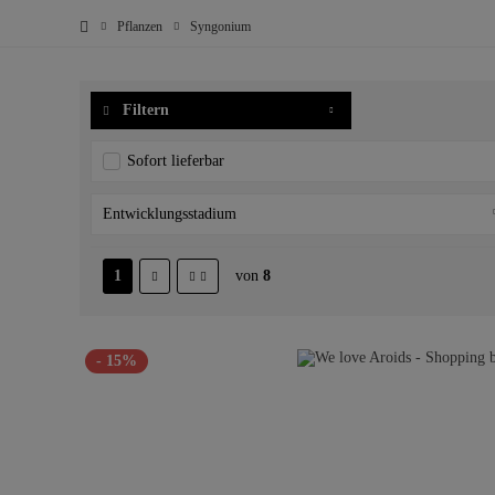
Pflanzen
Syngonium
Filtern
Sofort lieferbar
Entwicklungsstadium
Cutting
1
von
8
Plant
- 15%