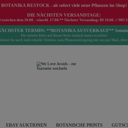
 BOTANIKA RESTOCK - ab sofort viele neue Pflanzen im Shop!
DIE NÄCHSTEN VERSANDTAGE:
schen dem 10.08. - einschl. 17.08.** Nächster Versandtag: DI 18.08. // MO 24.0
- NÄCHSTER TERMIN: **BOTANIKA AUSVERKAUF** Sonntag 23.
Für weitere Infos auf dieser Seite einfach runter scrollen!
könnt ihr auch individuelle Termine zum Pflanzenshopping mit uns per Mail, über
EBAY AUKTIONEN
BOTANISCHE PRINTS
GUTSC