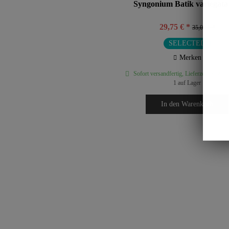
Syngonium Batik variegata
29,75 € *
35,00 € *
SELECTED
Merken
Sofort versandfertig, Lieferzeit ca. 2-6
1 auf Lager
In den
Warenkorb