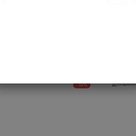
 - D
Syngonium Man
 Werktage
- 15%