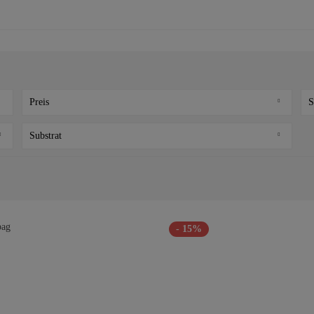
Preis
S
Substrat
von
5,02 €
bis
195,50 €
Aroid Mix
Bewurzelt in Wasser
Moos
Torf
- 15%