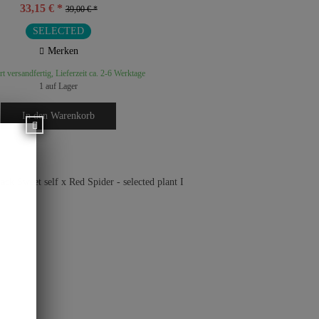
33,15 € *
39,00 € *
SELECTED
Merken
t versandfertig, Lieferzeit ca. 2-6 Werktage
1 auf Lager
In den
Warenkorb