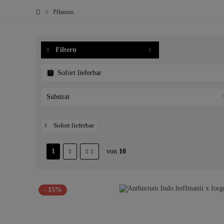
Pflanzen
Filtern
Sofort lieferbar
Substrat
Aroid Mix
Sofort lieferbar
Bewurzelt in Wasser
Moos
1
von
10
Torf
- 15%