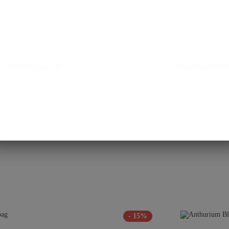
- selected plant H
Anthurium Black 
 Werktage
Sofor
- 15%