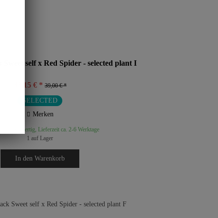
Sweet self x Red Spider - selected plant I
33,15 € *
39,00 € *
SELECTED
Merken
t versandfertig, Lieferzeit ca. 2-6 Werktage
1 auf Lager
In den
Warenkorb