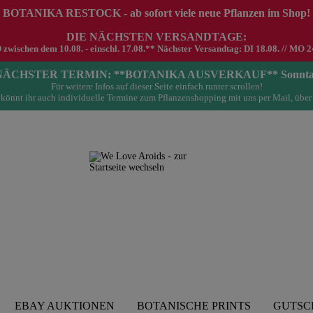
 BOTANIKA RESTOCK - ab sofort viele neue Pflanzen im Shop!
DIE NÄCHSTEN VERSANDTAGE:
schen dem 10.08. - einschl. 17.08.** Nächster Versandtag: DI 18.08. // MO 24.0
- NÄCHSTER TERMIN: **BOTANIKA AUSVERKAUF** Sonntag 23.
Für weitere Infos auf dieser Seite einfach runter scrollen!
könnt ihr auch individuelle Termine zum Pflanzenshopping mit uns per Mail, über
EBAY AUKTIONEN
BOTANISCHE PRINTS
GUTSC