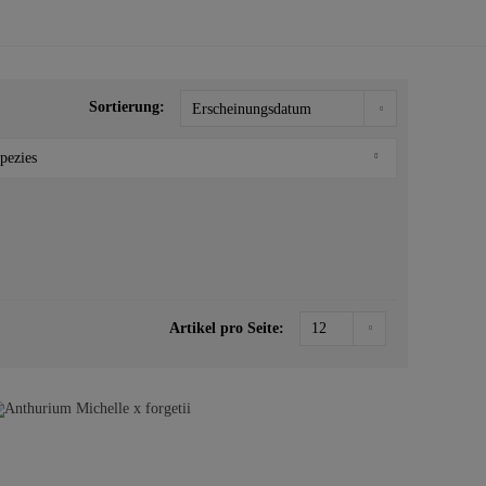
Sortierung:
pezies
Aglaonema
Alocasia
Anthurium
Cercestis
Artikel pro Seite:
Cyrtosperma
Epipremnum
Ficus
Hapaline
Homalomena
Monstera