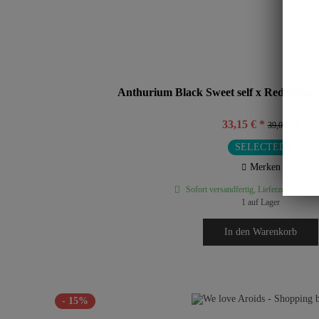
Anthurium Black Sweet self x Red Spider 
33,15 € *
39,00 € *
SELECTED
Merken
Sofort versandfertig, Lieferzeit ca. 2-6
1 auf Lager
In den
Warenkorb
- 15%