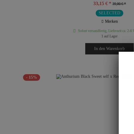
33,15 € *
39,00 € *
SELECTED
Merken
Sofort versandfertig, Lieferzeit ca. 2-6
1 auf Lager
In den
Warenkorb
- 15%