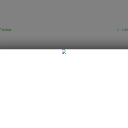
 Werktage
Sofor
- 15%