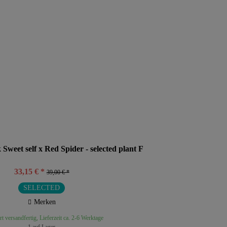
weet self x Red Spider - selected plant F
33,15 € *
39,00 € *
SELECTED
Merken
t versandfertig, Lieferzeit ca. 2-6 Werktage
1 auf Lager