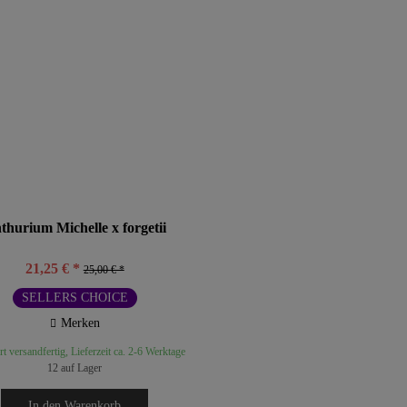
Philodendron
Rhaphidophora
Schismatoglottis
Scindapsus
Syngonium
Taumatophyllum
variegated plants
Zamioculcas
thurium Michelle x forgetii
21,25 € *
25,00 € *
SELLERS CHOICE
Merken
t versandfertig, Lieferzeit ca. 2-6 Werktage
12 auf Lager
In den
Warenkorb