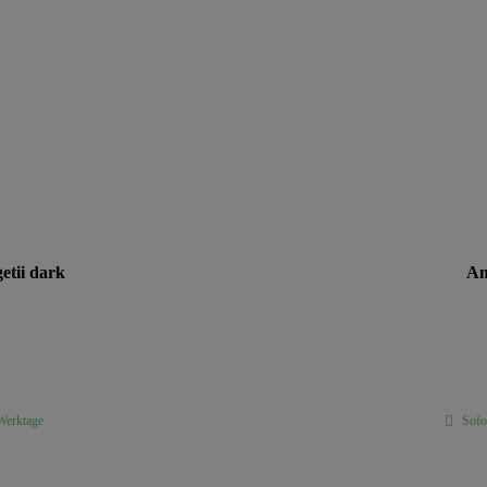
etii dark
An
 Werktage
Sofor