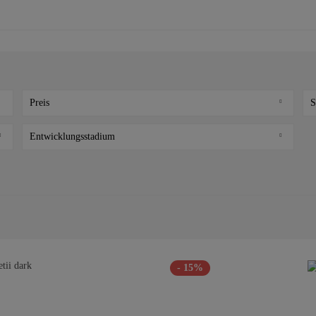
Preis
S
Entwicklungsstadium
von
5,02 €
bis
1275,00 €
Babyplant
Cutting
Plant
Seedling
- 15%