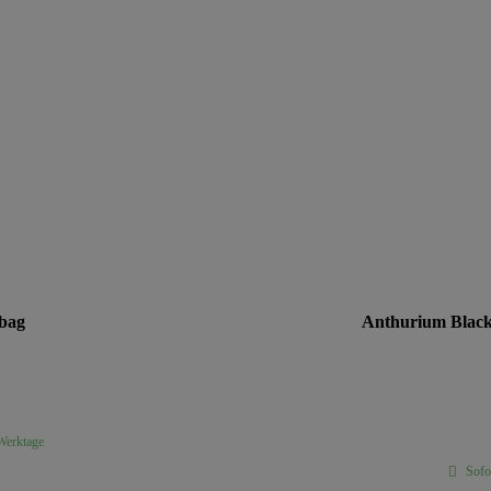
 bag
Anthurium Black S
 Werktage
Sofor