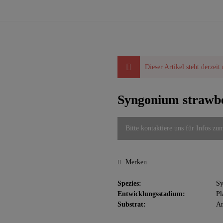
Dieser Artikel steht derzeit
Syngonium strawbe
Bitte kontaktiere uns für Infos zu
Merken
Spezies:
S
Entwicklungsstadium:
Pl
Substrat:
Ar