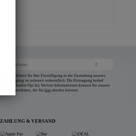
ldung erklären Sie Ihre Einwilligung in die Zusendung unseres
 Einwilligung ist jederzeit widerruflich. Die Eintragung bedarf
tätigung (Double-Opt In). Weitere Informationen können Sie unserer
klärung entnehmen, die Sie
hier
abrufen können.
ZAHLUNG & VERSAND