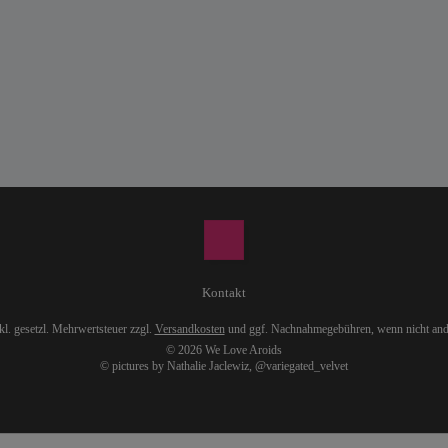
Kontakt
nkl. gesetzl. Mehrwertsteuer zzgl.
Versandkosten
und ggf. Nachnahmegebühren, wenn nicht and
© 2026 We Love Aroids
© pictures by Nathalie Jaclewiz,
@variegated_velvet