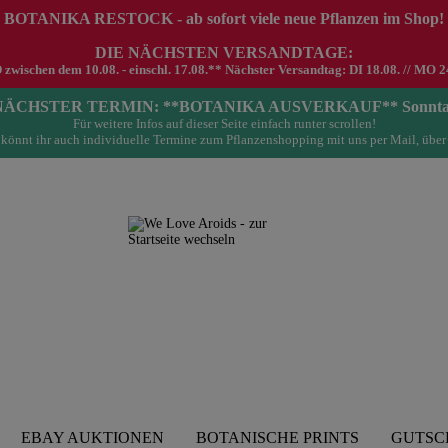
 BOTANIKA RESTOCK - ab sofort viele neue Pflanzen im Shop!
DIE NÄCHSTEN VERSANDTAGE:
schen dem 10.08. - einschl. 17.08.** Nächster Versandtag: DI 18.08. // MO 24.0
- NÄCHSTER TERMIN: **BOTANIKA AUSVERKAUF** Sonntag 23.
Für weitere Infos auf dieser Seite einfach runter scrollen!
könnt ihr auch individuelle Termine zum Pflanzenshopping mit uns per Mail, über
EBAY AUKTIONEN
BOTANISCHE PRINTS
GUTSC