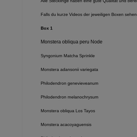
Alle Stecklinge haben eine gute Qualität und ber
Falls du kurze Videos der jeweiligen Boxen sehe
Box 1
Monstera obliqua peru Node
Syngonium Matcha Sprinkle
Monstera adansonii variegata
Philodendron genevieveanum
Philodendron melanochrysum
Monstera obliqua Los Tayos
Monstera acacoyaguensis