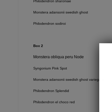
Philodendron sharoniae
Monstera adansonii swedish ghost
Philodendron sodiroi
Box 2
Monstera obliqua peru Node
Syngonium Pink Spot
Monstera adansonii swedish ghost variegata
Philodendron Splendid
Philodendron el choco red