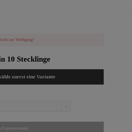
 nicht zur Verfügung!
in 10 Stecklinge
wähle zuerst eine Variante
m Expressversand.