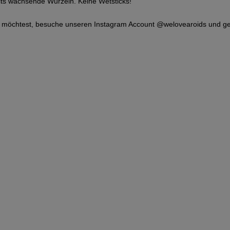
eits wachsende Wurzeln. Keine Wetsticks!
n möchtest, besuche unseren Instagram Account @welovearoids und gehe