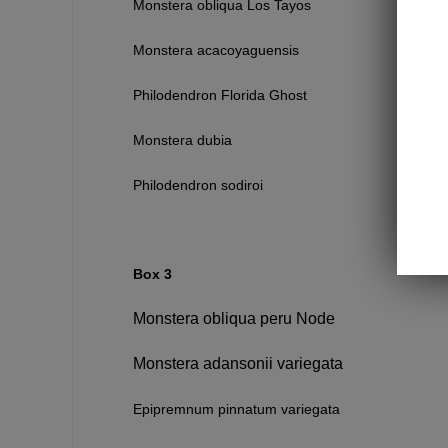
Monstera obliqua Los Tayos
Monstera acacoyaguensis
Philodendron Florida Ghost
Monstera dubia
Philodendron sodiroi
Box 3
Monstera obliqua peru Node
Monstera adansonii variegata
Epipremnum pinnatum variegata