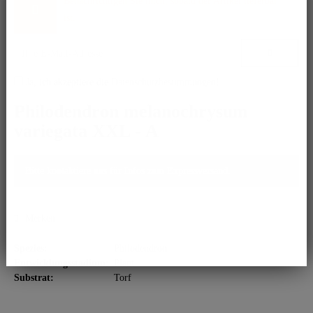
Benachrichtigen Sie mich, sobald der Artikel lieferbar
ist.
Ja, ich akzeptiere die
Datenschutzbestimmungen
!
Philodendron melanochrysum
variegata XXL - A
Bitte kontaktiere uns für Infos zum Expressversand.
Merken
Spezies:
Philodendron
Entwicklungsstadium:
Plant
Substrat:
Torf