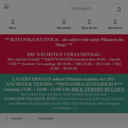
Menü
Merkzettel
Mein Konto
Warenkorb
** BOTANIKA RESTOCK - ab sofort viele neue Pflanzen im
Shop! **
DIE NÄCHSTEN VERSANDTAGE:
Wir sind im Urlaub! **KEIN VERSAND zwischen dem 10.08. - einschl.
17.08.** Nächster Versandtag: DI 18.08. // MO 24.08. + DI 25.08. // MO
31.08. + DI 01.09.
LAGERVERKAUF seltene Pflanzen kaufen vor Ort -
NÄCHSTER TERMIN: **BOTANIKA AUSVERKAUF**
Sonntag 23.08. • 12:00 - 15:00 Uhr
HIER TERMIN BUCHEN
Für weitere Infos auf dieser Seite einfach runter scrollen!
AN DIESEM TAG KEINE ZEIT?
Gerne könnt ihr auch individuelle Termine
zum Pflanzenshopping mit uns per Mail, über WhatsApp, oder Instagram
vereinbaren :-)
Übersicht
Philodendron