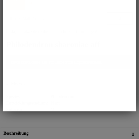
ist.
Ja, ich akzeptiere die
Datenschutzbestimmungen
!
Philodendron sharoniae aff
Bitte kontaktiere uns für Infos zum Expressversand.
Merken
Spezies:
Philodendron
Entwicklungsstadium:
Plant
Substrat:
Moos
Beschreibung