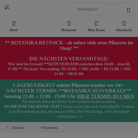
Menü
Merkzettel
Mein Konto
Warenkorb
** BOTANIKA RESTOCK - ab sofort viele neue Pflanzen im
Shop! **
DIE NÄCHSTEN VERSANDTAGE:
Wir sind im Urlaub! **KEIN VERSAND zwischen dem 10.08. - einschl.
17.08.** Nächster Versandtag: DI 18.08. // MO 24.08. + DI 25.08. // MO
31.08. + DI 01.09.
LAGERVERKAUF seltene Pflanzen kaufen vor Ort -
NÄCHSTER TERMIN: **BOTANIKA AUSVERKAUF**
Sonntag 23.08. • 12:00 - 15:00 Uhr
HIER TERMIN BUCHEN
Für weitere Infos auf dieser Seite einfach runter scrollen!
AN DIESEM TAG KEINE ZEIT?
Gerne könnt ihr auch individuelle Termine
zum Pflanzenshopping mit uns per Mail, über WhatsApp, oder Instagram
vereinbaren :-)
Übersicht
Philodendron