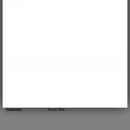
ist.
Ja, ich akzeptiere die
Datenschutzbestimmungen
!
Philodendron Thai Sunrise - A
Bitte kontaktiere uns für Infos zum
Expressversand.
Merken
Spezies:
Philodendron
Entwicklungsstadium:
Plant
Substrat:
Aroid Mix