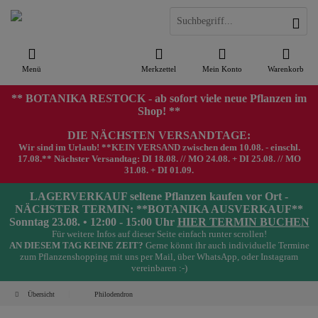
Menü
Merkzettel
Mein Konto
Warenkorb
** BOTANIKA RESTOCK - ab sofort viele neue Pflanzen im
Shop! **
DIE NÄCHSTEN VERSANDTAGE:
Wir sind im Urlaub! **KEIN VERSAND zwischen dem 10.08. - einschl.
17.08.** Nächster Versandtag: DI 18.08. // MO 24.08. + DI 25.08. // MO
31.08. + DI 01.09.
LAGERVERKAUF seltene Pflanzen kaufen vor Ort -
NÄCHSTER TERMIN: **BOTANIKA AUSVERKAUF**
Sonntag 23.08. • 12:00 - 15:00 Uhr
HIER TERMIN BUCHEN
Für weitere Infos auf dieser Seite einfach runter scrollen!
AN DIESEM TAG KEINE ZEIT?
Gerne könnt ihr auch individuelle Termine
zum Pflanzenshopping mit uns per Mail, über WhatsApp, oder Instagram
vereinbaren :-)
Übersicht
Philodendron