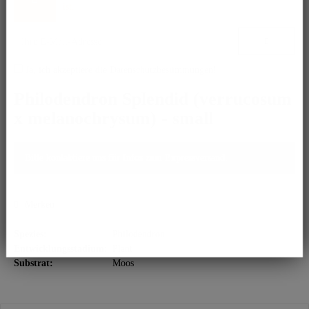
ist.
Ja, ich akzeptiere die
Datenschutzbestimmungen
!
Philodendron Splendid (verrucosum
x melanochrysum) - small
Bitte kontaktiere uns für Infos zum Expressversand.
Merken
Spezies:
Philodendron
Entwicklungsstadium:
Plant
Substrat:
Moos