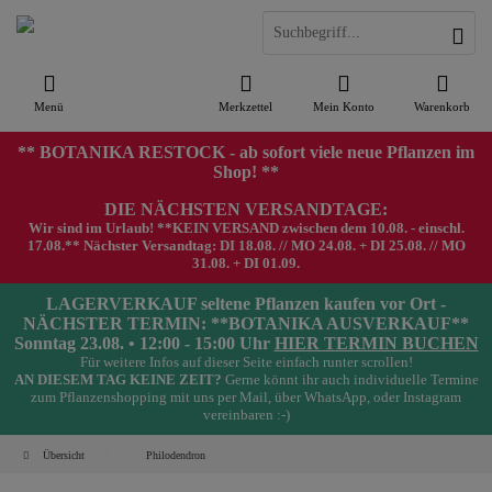
Menü
Merkzettel
Mein Konto
Warenkorb
** BOTANIKA RESTOCK - ab sofort viele neue Pflanzen im
Shop! **
DIE NÄCHSTEN VERSANDTAGE:
Wir sind im Urlaub! **KEIN VERSAND zwischen dem 10.08. - einschl.
17.08.** Nächster Versandtag: DI 18.08. // MO 24.08. + DI 25.08. // MO
31.08. + DI 01.09.
LAGERVERKAUF seltene Pflanzen kaufen vor Ort -
NÄCHSTER TERMIN: **BOTANIKA AUSVERKAUF**
Sonntag 23.08. • 12:00 - 15:00 Uhr
HIER TERMIN BUCHEN
Für weitere Infos auf dieser Seite einfach runter scrollen!
AN DIESEM TAG KEINE ZEIT?
Gerne könnt ihr auch individuelle Termine
zum Pflanzenshopping mit uns per Mail, über WhatsApp, oder Instagram
vereinbaren :-)
Übersicht
Philodendron