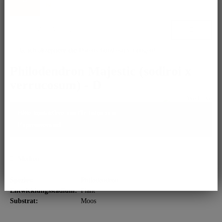
ist.
Ja, ich akzeptiere die
Datenschutzbestimmungen
!
Philodendron Majestic (sodiroi x
verrucosum) - D
Bitte kontaktiere uns für Infos zum
Expressversand.
Merken
Spezies:
Philodendron
Entwicklungsstadium:
Plant
Substrat:
Moos