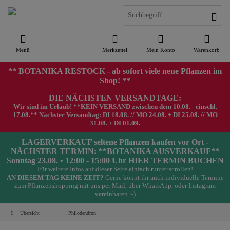
Menü
Merkzettel
Mein Konto
Warenkorb
** BOTANIKA RESTOCK - ab sofort viele neue Pflanzen im
Shop! **
DIE NÄCHSTEN VERSANDTAGE:
Wir sind im Urlaub! **KEIN VERSAND zwischen dem 10.08. - einschl.
17.08.** Nächster Versandtag: DI 18.08. // MO 24.08. + DI 25.08. // MO
31.08. + DI 01.09.
LAGERVERKAUF seltene Pflanzen kaufen vor Ort -
NÄCHSTER TERMIN: **BOTANIKA AUSVERKAUF**
Sonntag 23.08. • 12:00 - 15:00 Uhr
HIER TERMIN BUCHEN
Für weitere Infos auf dieser Seite einfach runter scrollen!
AN DIESEM TAG KEINE ZEIT?
Gerne könnt ihr auch individuelle Termine
zum Pflanzenshopping mit uns per Mail, über WhatsApp, oder Instagram
vereinbaren :-)
Übersicht
Philodendron