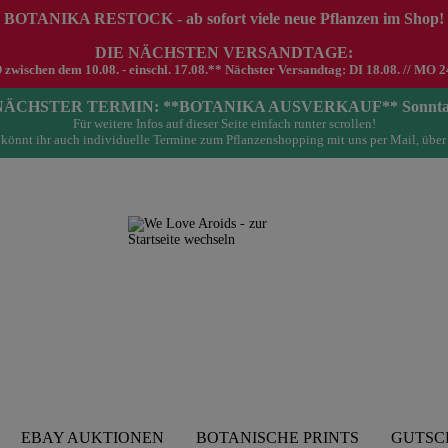
 BOTANIKA RESTOCK - ab sofort viele neue Pflanzen im Shop!
DIE NÄCHSTEN VERSANDTAGE:
schen dem 10.08. - einschl. 17.08.** Nächster Versandtag: DI 18.08. // MO 24.0
- NÄCHSTER TERMIN: **BOTANIKA AUSVERKAUF** Sonntag 23.
Für weitere Infos auf dieser Seite einfach runter scrollen!
könnt ihr auch individuelle Termine zum Pflanzenshopping mit uns per Mail, über
EBAY AUKTIONEN
BOTANISCHE PRINTS
GUTSC