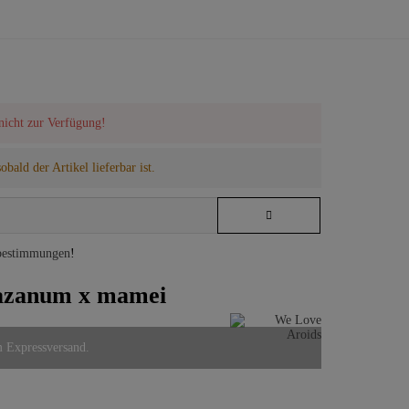
 nicht zur Verfügung!
bald der Artikel lieferbar ist.
bestimmungen
!
tazanum x mamei
m Expressversand.