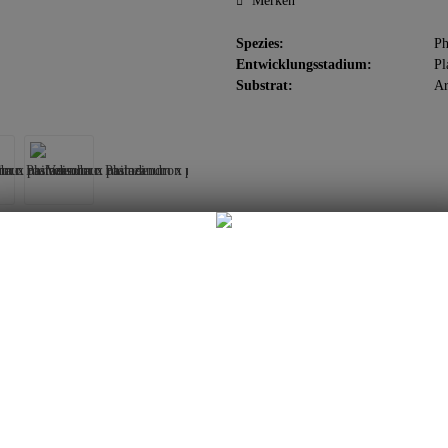
Merken
Spezies:
Ph
Entwicklungsstadium:
Pl
Substrat:
Ar