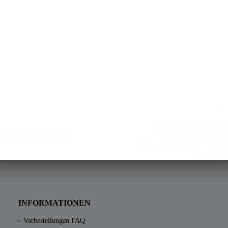
Mit der Absendung der Anme
kostenlosen Newsletters. Diese
e keine Neuigkeiten wie
selbstverständlich noch Ihrer Bes
Datenschutzer
INFORMATIONEN
Vorbestellungen FAQ