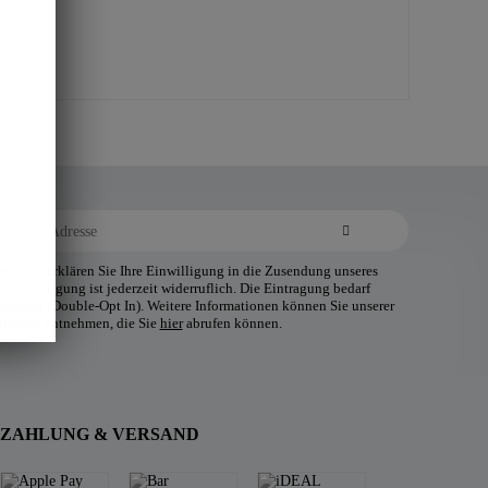
ldung erklären Sie Ihre Einwilligung in die Zusendung unseres
 Einwilligung ist jederzeit widerruflich. Die Eintragung bedarf
tätigung (Double-Opt In). Weitere Informationen können Sie unserer
klärung entnehmen, die Sie
hier
abrufen können.
ZAHLUNG & VERSAND