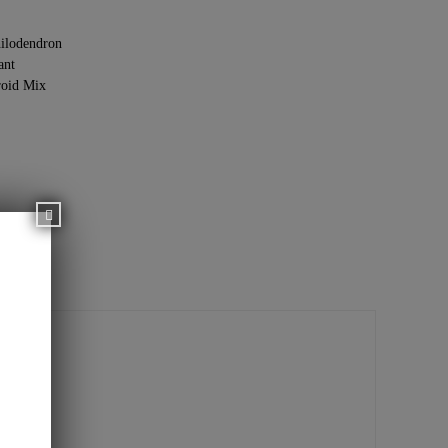
ilodendron
ant
oid Mix