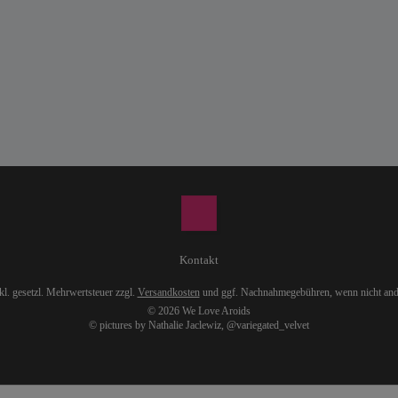
Kontakt
nkl. gesetzl. Mehrwertsteuer zzgl.
Versandkosten
und ggf. Nachnahmegebühren, wenn nicht and
© 2026 We Love Aroids
© pictures by Nathalie Jaclewiz,
@variegated_velvet