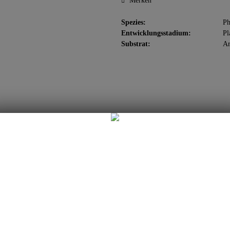
Merken
Spezies:
Ph
Entwicklungsstadium:
Pl
Substrat:
Ar