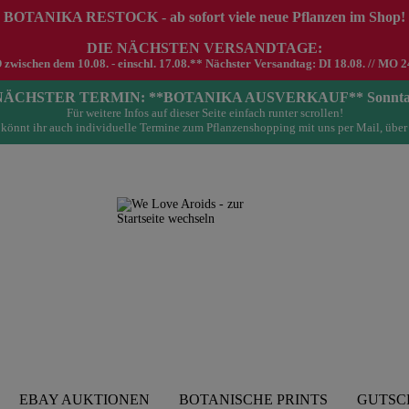
 BOTANIKA RESTOCK - ab sofort viele neue Pflanzen im Shop!
DIE NÄCHSTEN VERSANDTAGE:
schen dem 10.08. - einschl. 17.08.** Nächster Versandtag: DI 18.08. // MO 24.0
- NÄCHSTER TERMIN: **BOTANIKA AUSVERKAUF** Sonntag 23.
Für weitere Infos auf dieser Seite einfach runter scrollen!
könnt ihr auch individuelle Termine zum Pflanzenshopping mit uns per Mail, über
EBAY AUKTIONEN
BOTANISCHE PRINTS
GUTSC