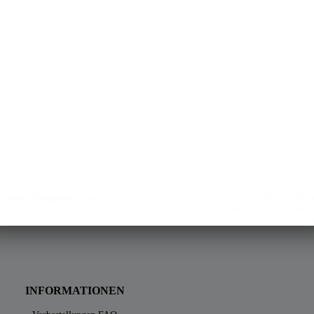
Mit der Absendung der Anme
kostenlosen Newsletters. Diese
e keine Neuigkeiten wie
selbstverständlich noch Ihrer Bes
Datenschutzer
INFORMATIONEN