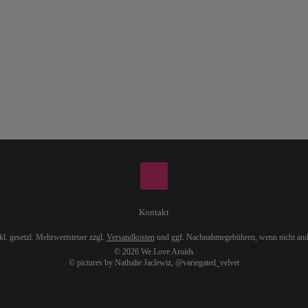
Kontakt
nkl. gesetzl. Mehrwertsteuer zzgl.
Versandkosten
und ggf. Nachnahmegebühren, wenn nicht and
© 2026 We Love Aroids
© pictures by Nathalie Jaclewiz,
@variegated_velvet