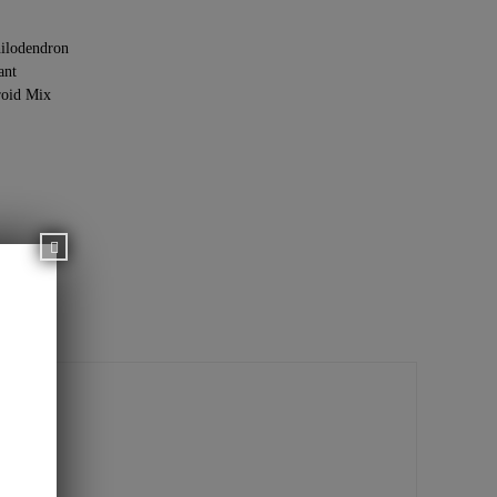
ilodendron
ant
oid Mix