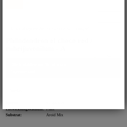
ist.
Ja, ich akzeptiere die
Datenschutzbestimmungen
!
Philodendron el choco red /
rubrijuvenilum - A
Bitte kontaktiere uns für Infos zum
Expressversand.
Merken
Spezies:
Syngonium
Entwicklungsstadium:
Plant
Substrat:
Aroid Mix