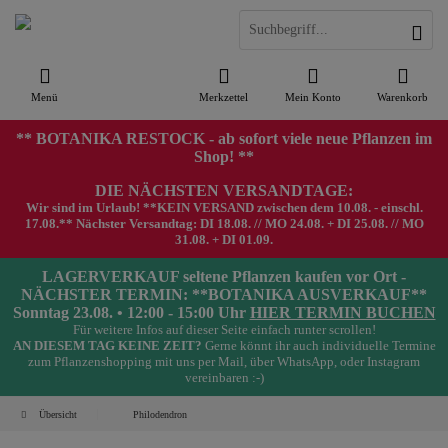
Menü
Merkzettel
Mein Konto
Warenkorb
** BOTANIKA RESTOCK - ab sofort viele neue Pflanzen im
Shop! **
DIE NÄCHSTEN VERSANDTAGE:
Wir sind im Urlaub! **KEIN VERSAND zwischen dem 10.08. - einschl.
17.08.** Nächster Versandtag: DI 18.08. // MO 24.08. + DI 25.08. // MO
31.08. + DI 01.09.
LAGERVERKAUF seltene Pflanzen kaufen vor Ort -
NÄCHSTER TERMIN: **BOTANIKA AUSVERKAUF**
Sonntag 23.08. • 12:00 - 15:00 Uhr
HIER TERMIN BUCHEN
Für weitere Infos auf dieser Seite einfach runter scrollen!
AN DIESEM TAG KEINE ZEIT?
Gerne könnt ihr auch individuelle Termine
zum Pflanzenshopping mit uns per Mail, über WhatsApp, oder Instagram
vereinbaren :-)
Übersicht
Philodendron