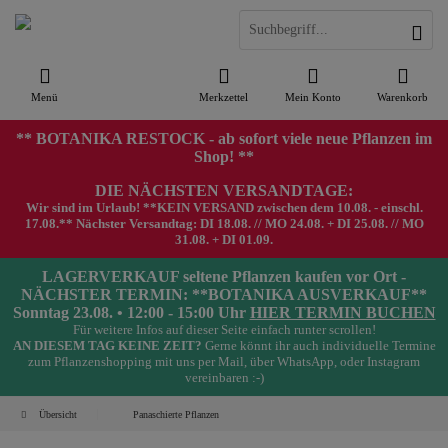
Menü
Merkzettel
Mein Konto
Warenkorb
** BOTANIKA RESTOCK - ab sofort viele neue Pflanzen im
Shop! **
DIE NÄCHSTEN VERSANDTAGE:
Wir sind im Urlaub! **KEIN VERSAND zwischen dem 10.08. - einschl.
17.08.** Nächster Versandtag: DI 18.08. // MO 24.08. + DI 25.08. // MO
31.08. + DI 01.09.
LAGERVERKAUF seltene Pflanzen kaufen vor Ort -
NÄCHSTER TERMIN: **BOTANIKA AUSVERKAUF**
Sonntag 23.08. • 12:00 - 15:00 Uhr
HIER TERMIN BUCHEN
Für weitere Infos auf dieser Seite einfach runter scrollen!
AN DIESEM TAG KEINE ZEIT?
Gerne könnt ihr auch individuelle Termine
zum Pflanzenshopping mit uns per Mail, über WhatsApp, oder Instagram
vereinbaren :-)
Übersicht
Panaschierte Pflanzen