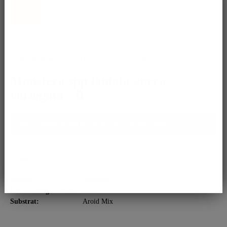
Benachrichtigen Sie mich, sobald der Artikel lieferbar
ist.
Ja, ich akzeptiere die
Datenschutzbestimmungen
!
Monstera spp laniata aurea
variegata - B
Bitte kontaktiere uns für Infos zum Expressversand.
Merken
Spezies:
Monstera
Entwicklungsstadium:
Plant
Substrat:
Aroid Mix