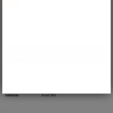
ist.
Ja, ich akzeptiere die
Datenschutzbestimmungen
!
Zamioculcas zamiifolia variegata
Bitte kontaktiere uns für Infos zum
Expressversand.
Merken
Spezies:
Zamioculcas
Entwicklungsstadium:
Plant
Substrat:
Aroid Mix