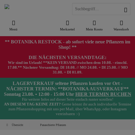
Menü
Merkzettel
Mein Konto
Warenkorb
** BOTANIKA RESTOCK - ab sofort viele neue Pflanzen im
Shop! **
DIE NÄCHSTEN VERSANDTAGE:
Wir sind im Urlaub! **KEIN VERSAND zwischen dem 10.08. - einschl.
17.08.** Nächster Versandtag: DI 18.08. // MO 24.08. + DI 25.08. // MO
31.08. + DI 01.09.
LAGERVERKAUF seltene Pflanzen kaufen vor Ort -
NÄCHSTER TERMIN: **BOTANIKA AUSVERKAUF**
Sonntag 23.08. • 12:00 - 15:00 Uhr
HIER TERMIN BUCHEN
Für weitere Infos auf dieser Seite einfach runter scrollen!
AN DIESEM TAG KEINE ZEIT?
Gerne könnt ihr auch individuelle Termine
zum Pflanzenshopping mit uns per Mail, über WhatsApp, oder Instagram
vereinbaren :-)
Übersicht
Panaschierte Pflanzen