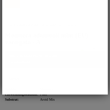
ist.
Ja, ich akzeptiere die
Datenschutzbestimmungen
!
Monstera adansonii mint (EU)
variegata - A
Bitte kontaktiere uns für Infos zum
Expressversand.
Merken
Spezies:
Monstera
Entwicklungsstadium:
Plant
Substrat:
Aroid Mix