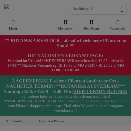
Menü
Merkzettel
Mein Konto
Warenkorb
** BOTANIKA RESTOCK - ab sofort viele neue Pflanzen im
Shop! **
DIE NÄCHSTEN VERSANDTAGE:
Wir sind im Urlaub! **KEIN VERSAND zwischen dem 10.08. - einschl.
17.08.** Nächster Versandtag: DI 18.08. // MO 24.08. + DI 25.08. // MO
31.08. + DI 01.09.
LAGERVERKAUF seltene Pflanzen kaufen vor Ort -
NÄCHSTER TERMIN: **BOTANIKA AUSVERKAUF**
Sonntag 23.08. • 12:00 - 15:00 Uhr
HIER TERMIN BUCHEN
Für weitere Infos auf dieser Seite einfach runter scrollen!
AN DIESEM TAG KEINE ZEIT?
Gerne könnt ihr auch individuelle Termine
zum Pflanzenshopping mit uns per Mail, über WhatsApp, oder Instagram
vereinbaren :-)
Übersicht
Panaschierte Pflanzen