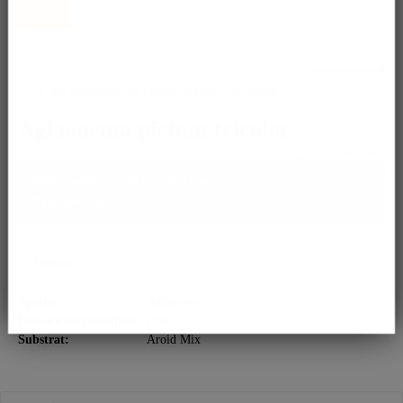
ist.
Ja, ich akzeptiere die
Datenschutzbestimmungen
!
Aglaonema pictum tricolor
Bitte kontaktiere uns für Infos zum
Expressversand.
Merken
Spezies:
Aglaonema
Entwicklungsstadium:
Plant
Substrat:
Aroid Mix