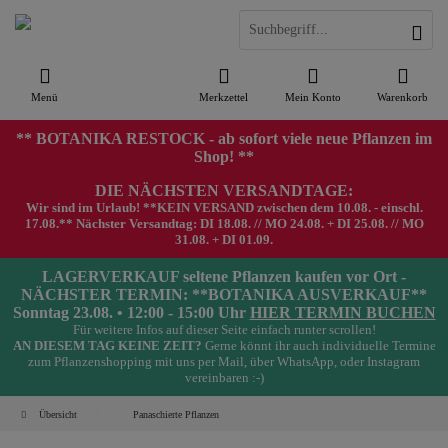
Menü
Merkzettel
Mein Konto
Warenkorb
** BOTANIKA RESTOCK - ab sofort viele neue Pflanzen im
Shop! **
DIE NÄCHSTEN VERSANDTAGE:
Wir sind im Urlaub! **KEIN VERSAND zwischen dem 10.08. - einschl.
17.08.** Nächster Versandtag: DI 18.08. // MO 24.08. + DI 25.08. // MO
31.08. + DI 01.09.
LAGERVERKAUF seltene Pflanzen kaufen vor Ort -
NÄCHSTER TERMIN: **BOTANIKA AUSVERKAUF**
Sonntag 23.08. • 12:00 - 15:00 Uhr
HIER TERMIN BUCHEN
Für weitere Infos auf dieser Seite einfach runter scrollen!
AN DIESEM TAG KEINE ZEIT?
Gerne könnt ihr auch individuelle Termine
zum Pflanzenshopping mit uns per Mail, über WhatsApp, oder Instagram
vereinbaren :-)
Übersicht
Panaschierte Pflanzen