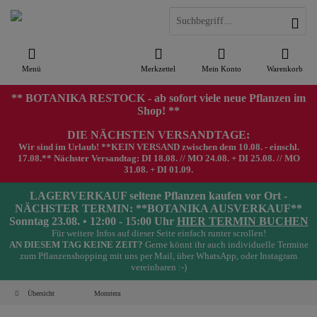
Menü
Merkzettel
Mein Konto
Warenkorb
** BOTANIKA RESTOCK - ab sofort viele neue Pflanzen im
Shop! **
DIE NÄCHSTEN VERSANDTAGE:
Wir sind im Urlaub! **KEIN VERSAND zwischen dem 10.08. - einschl.
17.08.** Nächster Versandtag: DI 18.08. // MO 24.08. + DI 25.08. // MO
31.08. + DI 01.09.
LAGERVERKAUF seltene Pflanzen kaufen vor Ort -
NÄCHSTER TERMIN: **BOTANIKA AUSVERKAUF**
Sonntag 23.08. • 12:00 - 15:00 Uhr
HIER TERMIN BUCHEN
Für weitere Infos auf dieser Seite einfach runter scrollen!
AN DIESEM TAG KEINE ZEIT?
Gerne könnt ihr auch individuelle Termine
zum Pflanzenshopping mit uns per Mail, über WhatsApp, oder Instagram
vereinbaren :-)
Übersicht
Monstera