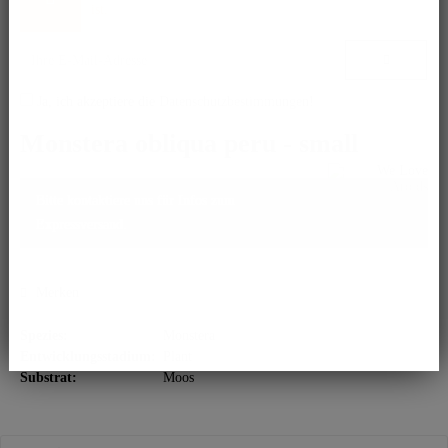
ist.
Ja, ich akzeptiere die
Datenschutzbestimmungen
!
Monstera obliqua peru - small
Bitte kontaktiere uns für Infos zum
Expressversand.
Merken
Spezies:
Monstera
Entwicklungsstadium:
Plant
Substrat:
Moos