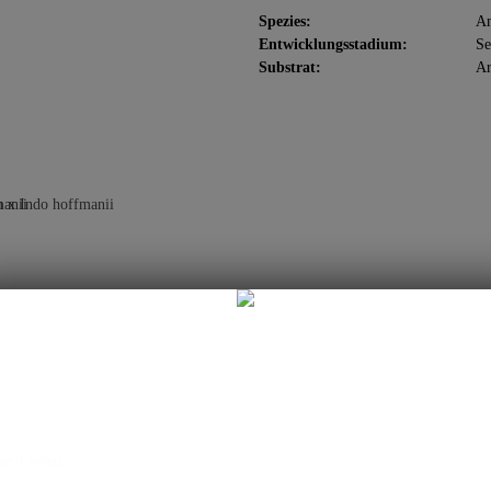
Spezies:
An
Entwicklungsstadium:
Se
Substrat:
Ar
dern sehen.