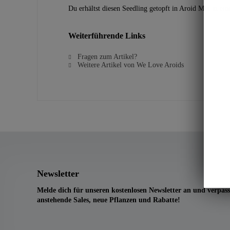
Du erhältst diesen Seedling getopft in Aroid Mix in e
Weiterführende Links
Fragen zum Artikel?
Weitere Artikel von We Love Aroids
Newsletter
Melde dich für unseren kostenlosen Newsletter an und verpass
anstehende Sales, neue Pflanzen und Rabatte!