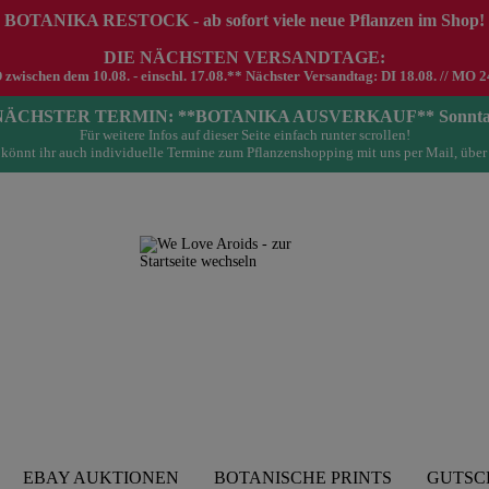
 BOTANIKA RESTOCK - ab sofort viele neue Pflanzen im Shop!
DIE NÄCHSTEN VERSANDTAGE:
schen dem 10.08. - einschl. 17.08.** Nächster Versandtag: DI 18.08. // MO 24.0
- NÄCHSTER TERMIN: **BOTANIKA AUSVERKAUF** Sonntag 23.
Für weitere Infos auf dieser Seite einfach runter scrollen!
könnt ihr auch individuelle Termine zum Pflanzenshopping mit uns per Mail, über
EBAY AUKTIONEN
BOTANISCHE PRINTS
GUTSC