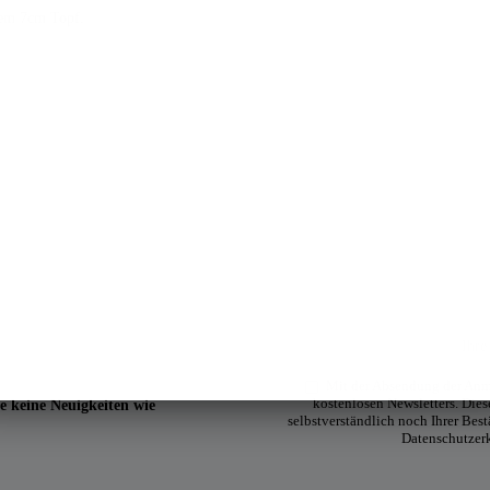
inem 7cm Topf.
Mit der Absendung der Anme
kostenlosen Newsletters. Diese
e keine Neuigkeiten wie
selbstverständlich noch Ihrer Bes
Datenschutzer