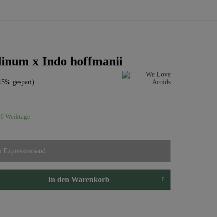
linum x Indo hoffmanii
15% gespart)
2-6 Werktage
m Expressversand.
In den
Warenkorb