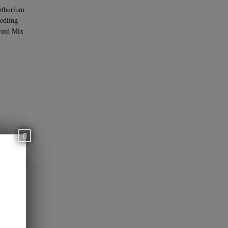
thurium
edling
oid Mix