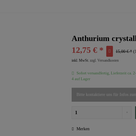
Anthurium crystal
12,75 € *
15,00 € *
(
inkl. MwSt.
zzgl. Versandkosten
Sofort versandfertig, Lieferzeit ca. 
4 auf Lager
Bitte kontaktiere uns für Infos zu
Merken