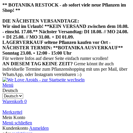
** BOTANIKA RESTOCK - ab sofort viele neue Pflanzen im
Shop! **
DIE NÄCHSTEN VERSANDTAGE:
Wir sind im Urlaub! **KEIN VERSAND zwischen dem 10.08.
- einschl. 17.08.** Nächster Versandtag: DI 18.08. // MO 24.08.
+ DI 25.08. // MO 31.08. + DI 01.09.
LAGERVERKAUF seltene Pflanzen kaufen vor Ort -
NÄCHSTER TERMIN: **BOTANIKA AUSVERKAUF**
Sonntag 23.08. • 12:00 - 15:00 Uhr
HIER TERMIN BUCHEN
Für weitere Infos auf dieser Seite einfach runter scrollen!
AN DIESEM TAG KEINE ZEIT?
Gerne könnt ihr auch
individuelle Termine zum Pflanzenshopping mit uns per Mail, über
WhatsApp, oder Instagram vereinbaren :-)
Menü
Deutsch
Warenkorb
0
Merkzettel
Mein Konto
Menü schließen
Kundenkonto
Anmelden