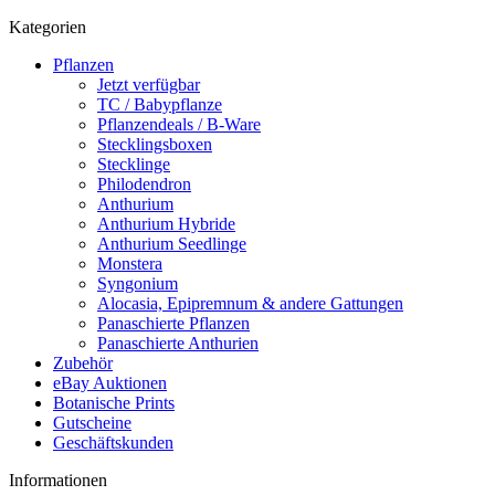
Kategorien
Pflanzen
Jetzt verfügbar
TC / Babypflanze
Pflanzendeals / B-Ware
Stecklingsboxen
Stecklinge
Philodendron
Anthurium
Anthurium Hybride
Anthurium Seedlinge
Monstera
Syngonium
Alocasia, Epipremnum & andere Gattungen
Panaschierte Pflanzen
Panaschierte Anthurien
Zubehör
eBay Auktionen
Botanische Prints
Gutscheine
Geschäftskunden
Informationen