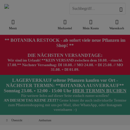
Menü
Merkzettel
Mein Konto
Warenkorb
** BOTANIKA RESTOCK - ab sofort viele neue Pflanzen im
Shop! **
DIE NÄCHSTEN VERSANDTAGE:
Wir sind im Urlaub! **KEIN VERSAND zwischen dem 10.08. - einschl.
17.08.** Nächster Versandtag: DI 18.08. // MO 24.08. + DI 25.08. // MO
31.08. + DI 01.09.
LAGERVERKAUF seltene Pflanzen kaufen vor Ort -
NÄCHSTER TERMIN: **BOTANIKA AUSVERKAUF**
Sonntag 23.08. • 12:00 - 15:00 Uhr
HIER TERMIN BUCHEN
Für weitere Infos auf dieser Seite einfach runter scrollen!
AN DIESEM TAG KEINE ZEIT?
Gerne könnt ihr auch individuelle Termine
zum Pflanzenshopping mit uns per Mail, über WhatsApp, oder Instagram
vereinbaren :-)
Übersicht
Anthurium