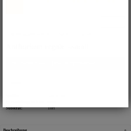
Benachrichtigen Sie mich, sobald der Artikel lieferbar
ist.
Ja, ich akzeptiere die
Datenschutzbestimmungen
!
Anthurium regale - small
Bitte kontaktiere uns für Infos zum Expressversand.
Merken
Spezies:
Anthurium
Entwicklungsstadium:
Plant
Substrat:
Torf
Beschreibung