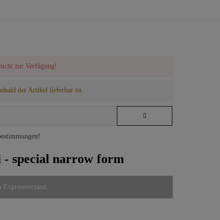
 nicht zur Verfügung!
bald der Artikel lieferbar ist.
bestimmungen
!
 - special narrow form
m Expressversand.