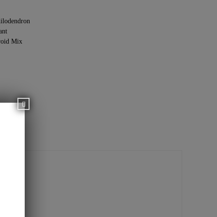
ilodendron
ant
oid Mix