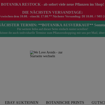
 BOTANIKA RESTOCK - ab sofort viele neue Pflanzen im Shop!
DIE NÄCHSTEN VERSANDTAGE:
schen dem 10.08. - einschl. 17.08.** Nächster Versandtag: DI 18.08. // MO 24.0
- NÄCHSTER TERMIN: **BOTANIKA AUSVERKAUF** Sonntag 23.
Für weitere Infos auf dieser Seite einfach runter scrollen!
könnt ihr auch individuelle Termine zum Pflanzenshopping mit uns per Mail, über
EBAY AUKTIONEN
BOTANISCHE PRINTS
GUTSC