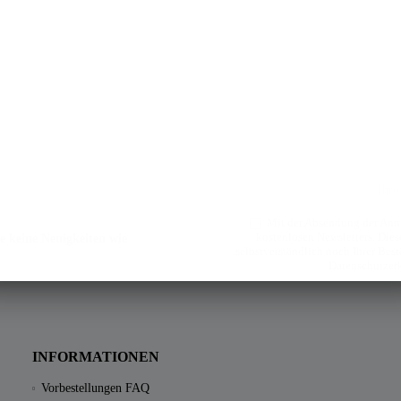
Mit der Absendung der Anme
kostenlosen Newsletters. Diese
e keine Neuigkeiten wie
selbstverständlich noch Ihrer Bes
Datenschutzer
INFORMATIONEN
Vorbestellungen FAQ