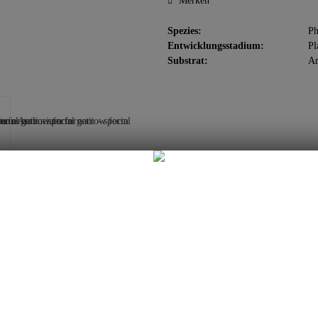
Merken
Spezies:
Ph
Entwicklungsstadium:
Pl
Substrat:
Ar