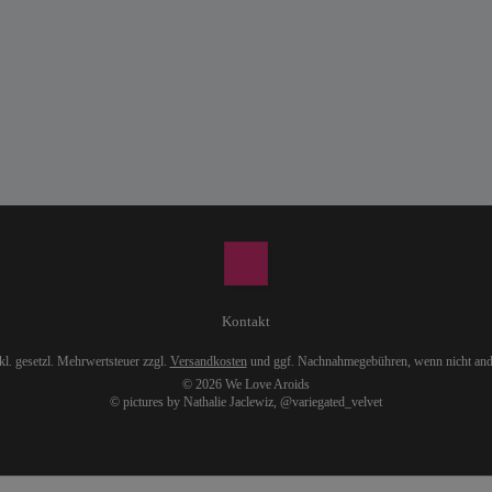
Kontakt
nkl. gesetzl. Mehrwertsteuer zzgl.
Versandkosten
und ggf. Nachnahmegebühren, wenn nicht and
© 2026 We Love Aroids
© pictures by Nathalie Jaclewiz,
@variegated_velvet