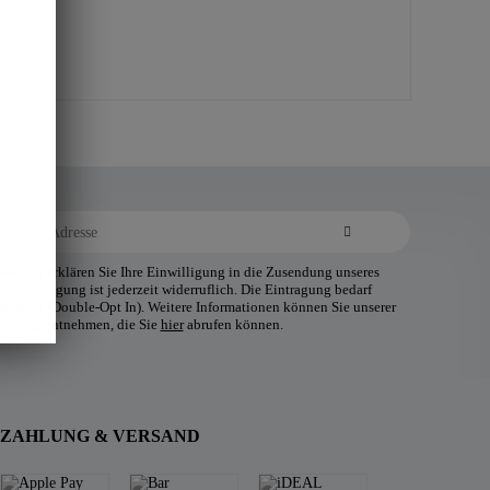
ldung erklären Sie Ihre Einwilligung in die Zusendung unseres
 Einwilligung ist jederzeit widerruflich. Die Eintragung bedarf
tätigung (Double-Opt In). Weitere Informationen können Sie unserer
klärung entnehmen, die Sie
hier
abrufen können.
ZAHLUNG & VERSAND