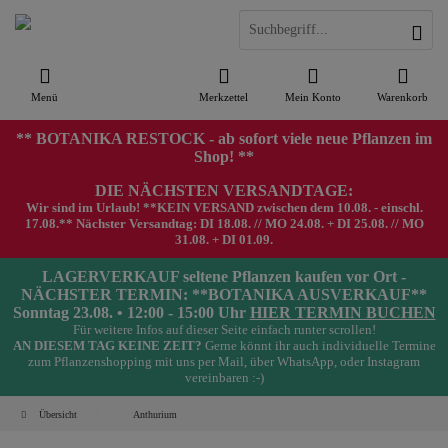
Menü
Merkzettel
Mein Konto
Warenkorb
** BOTANIKA RESTOCK - ab sofort viele neue Pflanzen im
Shop! **
DIE NÄCHSTEN VERSANDTAGE:
Wir sind im Urlaub! **KEIN VERSAND zwischen dem 10.08. - einschl.
17.08.** Nächster Versandtag: DI 18.08. // MO 24.08. + DI 25.08. // MO
31.08. + DI 01.09.
LAGERVERKAUF seltene Pflanzen kaufen vor Ort -
NÄCHSTER TERMIN: **BOTANIKA AUSVERKAUF**
Sonntag 23.08. • 12:00 - 15:00 Uhr
HIER TERMIN BUCHEN
Für weitere Infos auf dieser Seite einfach runter scrollen!
AN DIESEM TAG KEINE ZEIT?
Gerne könnt ihr auch individuelle Termine
zum Pflanzenshopping mit uns per Mail, über WhatsApp, oder Instagram
vereinbaren :-)
Übersicht
Anthurium