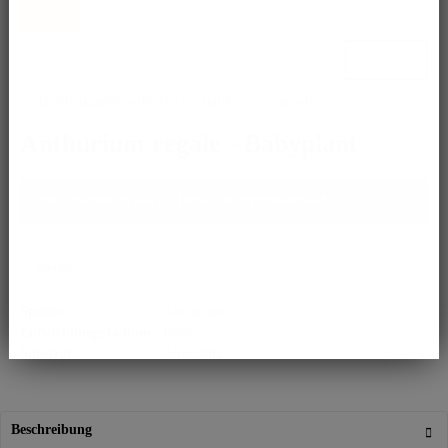
ist.
Ja, ich akzeptiere die
Datenschutzbestimmungen
!
Anthurium regale - Babyplant
Bitte kontaktiere uns für Infos zum Expressversand.
Merken
Spezies:
Anthurium
Entwicklungsstadium:
Plant
Substrat:
Aroid Mix
Beschreibung