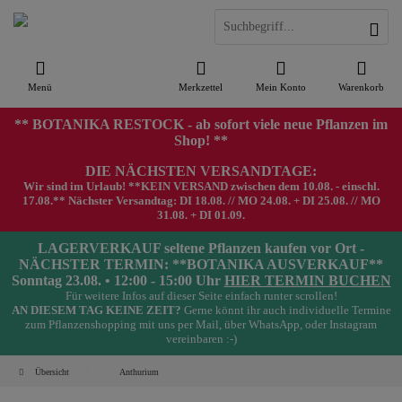
Menü
Merkzettel
Mein Konto
Warenkorb
** BOTANIKA RESTOCK - ab sofort viele neue Pflanzen im
Shop! **
DIE NÄCHSTEN VERSANDTAGE:
Wir sind im Urlaub! **KEIN VERSAND zwischen dem 10.08. - einschl.
17.08.** Nächster Versandtag: DI 18.08. // MO 24.08. + DI 25.08. // MO
31.08. + DI 01.09.
LAGERVERKAUF seltene Pflanzen kaufen vor Ort -
NÄCHSTER TERMIN: **BOTANIKA AUSVERKAUF**
Sonntag 23.08. • 12:00 - 15:00 Uhr
HIER TERMIN BUCHEN
Für weitere Infos auf dieser Seite einfach runter scrollen!
AN DIESEM TAG KEINE ZEIT?
Gerne könnt ihr auch individuelle Termine
zum Pflanzenshopping mit uns per Mail, über WhatsApp, oder Instagram
vereinbaren :-)
Übersicht
Anthurium