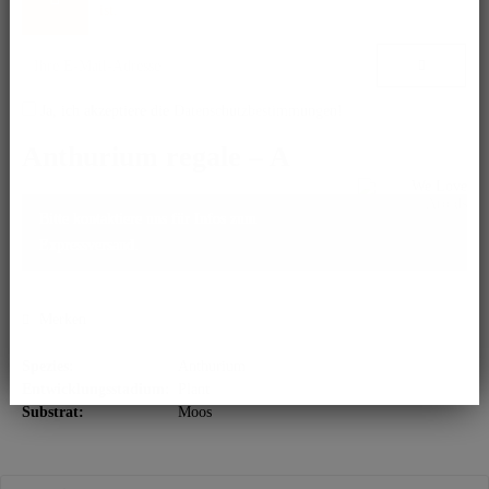
ist.
Ja, ich akzeptiere die
Datenschutzbestimmungen
!
Anthurium regale – A
Bitte kontaktiere uns für Infos zum
Expressversand.
Merken
Spezies:
Anthurium
Entwicklungsstadium:
Plant
Substrat:
Moos