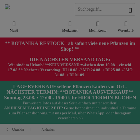
Menü
Merkzettel
Mein Konto
Warenkorb
** BOTANIKA RESTOCK - ab sofort viele neue Pflanzen im
Shop! **
DIE NÄCHSTEN VERSANDTAGE:
Wir sind im Urlaub! **KEIN VERSAND zwischen dem 10.08. - einschl.
17.08.** Nächster Versandtag: DI 18.08. // MO 24.08. + DI 25.08. // MO
31.08. + DI 01.09.
LAGERVERKAUF seltene Pflanzen kaufen vor Ort -
NÄCHSTER TERMIN: **BOTANIKA AUSVERKAUF**
Sonntag 23.08. • 12:00 - 15:00 Uhr
HIER TERMIN BUCHEN
Für weitere Infos auf dieser Seite einfach runter scrollen!
AN DIESEM TAG KEINE ZEIT?
Gerne könnt ihr auch individuelle Termine
zum Pflanzenshopping mit uns per Mail, über WhatsApp, oder Instagram
vereinbaren :-)
Übersicht
Anthurium