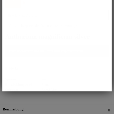
ist.
Ja, ich akzeptiere die
Datenschutzbestimmungen
!
Anthurium magnificum silver
Bitte kontaktiere uns für Infos zum Expressversand.
Merken
Spezies:
Anthurium
Entwicklungsstadium:
Plant
Substrat:
Aroid Mix
Beschreibung