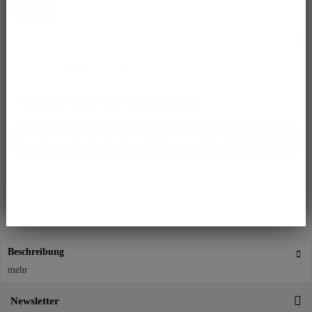
ist.
Ja, ich akzeptiere die
Datenschutzbestimmungen
!
Anthurium propinquum
Bitte kontaktiere uns für Infos zum Expressversand.
Merken
Beschreibung
mehr
Newsletter