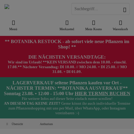
Menü
Merkzettel
Mein Konto
Warenkorb
** BOTANIKA RESTOCK - ab sofort viele neue Pflanzen im
Shop! **
DIE NÄCHSTEN VERSANDTAGE:
Wir sind im Urlaub! **KEIN VERSAND zwischen dem 10.08. - einschl.
17.08.** Nächster Versandtag: DI 18.08. // MO 24.08. + DI 25.08. // MO
31.08. + DI 01.09.
LAGERVERKAUF seltene Pflanzen kaufen vor Ort -
NÄCHSTER TERMIN: **BOTANIKA AUSVERKAUF**
Sonntag 23.08. • 12:00 - 15:00 Uhr
HIER TERMIN BUCHEN
Für weitere Infos auf dieser Seite einfach runter scrollen!
AN DIESEM TAG KEINE ZEIT?
Gerne könnt ihr auch individuelle Termine
zum Pflanzenshopping mit uns per Mail, über WhatsApp, oder Instagram
vereinbaren :-)
Übersicht
Anthurium