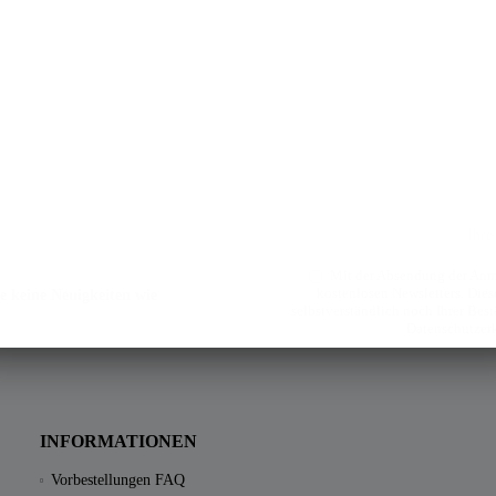
Mit der Absendung der Anme
kostenlosen Newsletters. Diese
e keine Neuigkeiten wie
selbstverständlich noch Ihrer Bes
Datenschutzer
INFORMATIONEN
Vorbestellungen FAQ