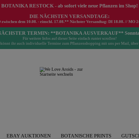
 BOTANIKA RESTOCK - ab sofort viele neue Pflanzen im Shop!
DIE NÄCHSTEN VERSANDTAGE:
schen dem 10.08. - einschl. 17.08.** Nächster Versandtag: DI 18.08. // MO 24.0
- NÄCHSTER TERMIN: **BOTANIKA AUSVERKAUF** Sonntag 23.
Für weitere Infos auf dieser Seite einfach runter scrollen!
könnt ihr auch individuelle Termine zum Pflanzenshopping mit uns per Mail, über
EBAY AUKTIONEN
BOTANISCHE PRINTS
GUTSC