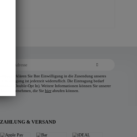
ldung erklären Sie Ihre Einwilligung in die Zusendung unseres
 Einwilligung ist jederzeit widerruflich. Die Eintragung bedarf
tätigung (Double-Opt In). Weitere Informationen können Sie unserer
klärung entnehmen, die Sie
hier
abrufen können.
ZAHLUNG & VERSAND