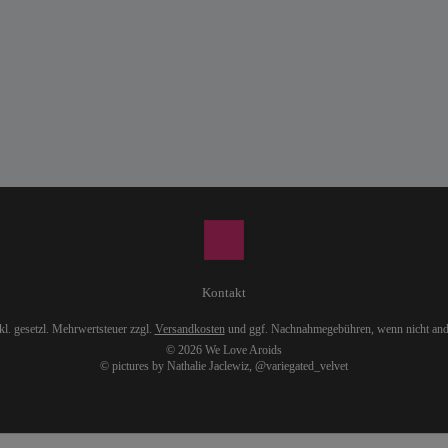
Kontakt
nkl. gesetzl. Mehrwertsteuer zzgl.
Versandkosten
und ggf. Nachnahmegebühren, wenn nicht and
© 2026 We Love Aroids
© pictures by Nathalie Jaclewiz,
@variegated_velvet