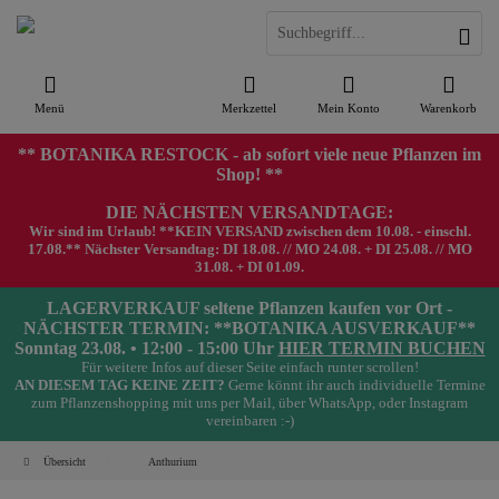
Menü
Merkzettel
Mein Konto
Warenkorb
** BOTANIKA RESTOCK - ab sofort viele neue Pflanzen im
Shop! **
DIE NÄCHSTEN VERSANDTAGE:
Wir sind im Urlaub! **KEIN VERSAND zwischen dem 10.08. - einschl.
17.08.** Nächster Versandtag: DI 18.08. // MO 24.08. + DI 25.08. // MO
31.08. + DI 01.09.
LAGERVERKAUF seltene Pflanzen kaufen vor Ort -
NÄCHSTER TERMIN: **BOTANIKA AUSVERKAUF**
Sonntag 23.08. • 12:00 - 15:00 Uhr
HIER TERMIN BUCHEN
Für weitere Infos auf dieser Seite einfach runter scrollen!
AN DIESEM TAG KEINE ZEIT?
Gerne könnt ihr auch individuelle Termine
zum Pflanzenshopping mit uns per Mail, über WhatsApp, oder Instagram
vereinbaren :-)
Übersicht
Anthurium