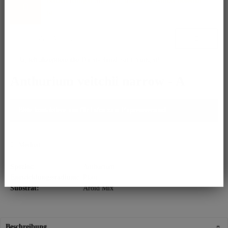
Benachrichtigen Sie mich, sobald der Artikel lieferbar
ist.
Ja, ich akzeptiere die
Datenschutzbestimmungen
!
Anthurium veitchii narrow - A
Bitte kontaktiere uns für Infos zum Expressversand.
Merken
Spezies:
Anthurium
Entwicklungsstadium:
Plant
Substrat:
Aroid Mix
Beschreibung