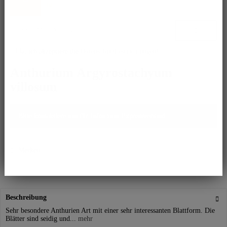
ist.
Ja, ich akzeptiere die
Datenschutzbestimmungen
!
Anthurium Argyrostachyum
villosum
Bitte kontaktiere uns für Infos zum Expressversand.
Merken
Beschreibung
Sehr besondere Anthurien Art mit einer sehr interessanten Blattform. Die
Blätter sind seidig und...
mehr