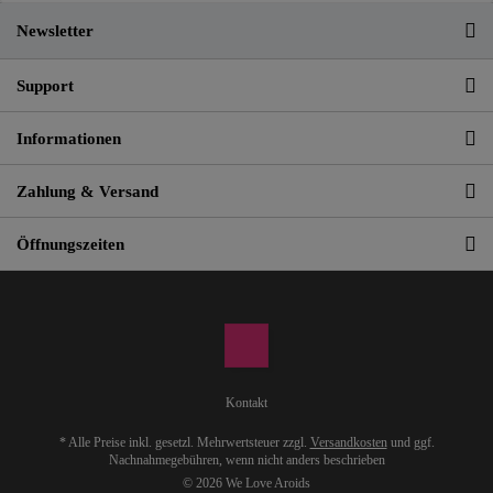
Newsletter
Support
Informationen
Zahlung & Versand
Öffnungszeiten
Kontakt
* Alle Preise inkl. gesetzl. Mehrwertsteuer zzgl.
Versandkosten
und ggf.
Nachnahmegebühren, wenn nicht anders beschrieben
© 2026 We Love Aroids