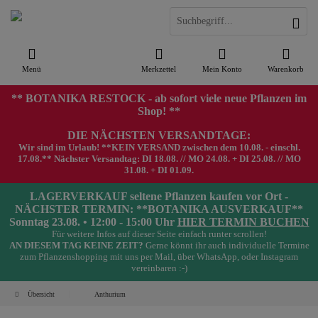
Menü
Merkzettel
Mein Konto
Warenkorb
** BOTANIKA RESTOCK - ab sofort viele neue Pflanzen im
Shop! **
DIE NÄCHSTEN VERSANDTAGE:
Wir sind im Urlaub! **KEIN VERSAND zwischen dem 10.08. - einschl.
17.08.** Nächster Versandtag: DI 18.08. // MO 24.08. + DI 25.08. // MO
31.08. + DI 01.09.
LAGERVERKAUF seltene Pflanzen kaufen vor Ort -
NÄCHSTER TERMIN: **BOTANIKA AUSVERKAUF**
Sonntag 23.08. • 12:00 - 15:00 Uhr
HIER TERMIN BUCHEN
Für weitere Infos auf dieser Seite einfach runter scrollen!
AN DIESEM TAG KEINE ZEIT?
Gerne könnt ihr auch individuelle Termine
zum Pflanzenshopping mit uns per Mail, über WhatsApp, oder Instagram
vereinbaren :-)
Übersicht
Anthurium