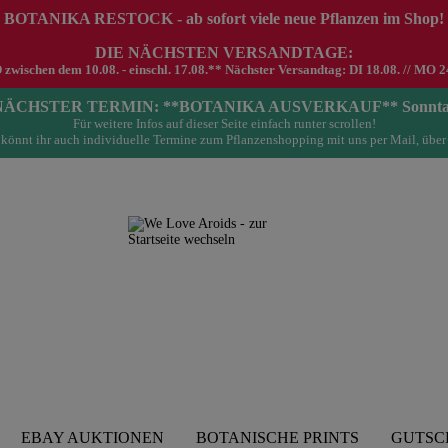
 BOTANIKA RESTOCK - ab sofort viele neue Pflanzen im Shop!
DIE NÄCHSTEN VERSANDTAGE:
schen dem 10.08. - einschl. 17.08.** Nächster Versandtag: DI 18.08. // MO 24.0
- NÄCHSTER TERMIN: **BOTANIKA AUSVERKAUF** Sonntag 23.
Für weitere Infos auf dieser Seite einfach runter scrollen!
könnt ihr auch individuelle Termine zum Pflanzenshopping mit uns per Mail, über
EBAY AUKTIONEN
BOTANISCHE PRINTS
GUTSC