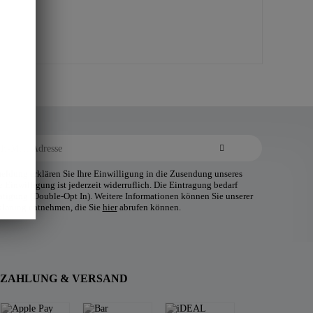
ldung erklären Sie Ihre Einwilligung in die Zusendung unseres
 Einwilligung ist jederzeit widerruflich. Die Eintragung bedarf
tätigung (Double-Opt In). Weitere Informationen können Sie unserer
klärung entnehmen, die Sie
hier
abrufen können.
ZAHLUNG & VERSAND