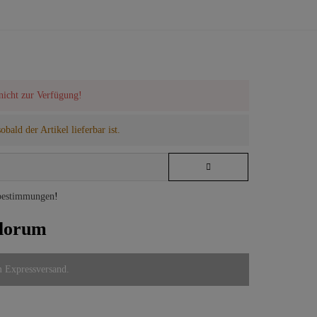
 nicht zur Verfügung!
bald der Artikel lieferbar ist.
bestimmungen
!
florum
m Expressversand.