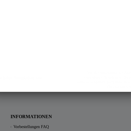
Mit der Absendung der Anme
kostenlosen Newsletters. Diese
e keine Neuigkeiten wie
selbstverständlich noch Ihrer Bes
Datenschutzer
INFORMATIONEN
Vorbestellungen FAQ