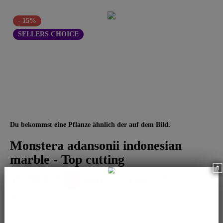
- 15%
SELLERS CHOICE
Du bekommst eine Pflanze ähnlich der auf dem Bild.
Monstera adansonii indonesian
marble - Top cutting
16,92 € *
19,90 € *
(14% gespart)
inkl. MwSt.
zzgl. Versandkosten
Sofort versandfertig, Lieferzeit ca. 2-6 Werktage