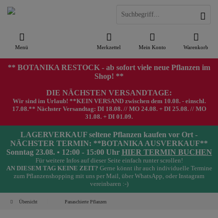
Menü
Merkzettel
Mein Konto
Warenkorb
** BOTANIKA RESTOCK - ab sofort viele neue Pflanzen im
Shop! **
DIE NÄCHSTEN VERSANDTAGE:
Wir sind im Urlaub! **KEIN VERSAND zwischen dem 10.08. - einschl.
17.08.** Nächster Versandtag: DI 18.08. // MO 24.08. + DI 25.08. // MO
31.08. + DI 01.09.
LAGERVERKAUF seltene Pflanzen kaufen vor Ort -
NÄCHSTER TERMIN: **BOTANIKA AUSVERKAUF**
Sonntag 23.08. • 12:00 - 15:00 Uhr
HIER TERMIN BUCHEN
Für weitere Infos auf dieser Seite einfach runter scrollen!
AN DIESEM TAG KEINE ZEIT?
Gerne könnt ihr auch individuelle Termine
zum Pflanzenshopping mit uns per Mail, über WhatsApp, oder Instagram
vereinbaren :-)
Übersicht
Panaschierte Pflanzen