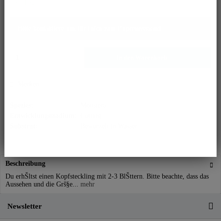
1 auf Lager
Bitte kontaktiere uns für Infos zum Expressversand.
In den
Warenkorb
Merken
Spezies:
Monstera
Entwicklungsstadium:
Cutting
Substrat:
Bewurzelt in Wasser
Beschreibung
Du erhŠltst einen Kopfsteckling mit 2-3 BlŠttern. Bitte beachte, dass das
Aussehen und die Grš§e...
mehr
Newsletter