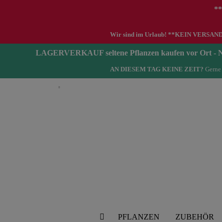
**
Wir sind im Urlaub! **KEIN VERSAND zwi
LAGERVERKAUF seltene Pflanzen kaufen vor Ort 
AN DIESEM TAG KEINE ZEIT?
Gerne 
Deutsch
PFLANZEN
ZUBEHÖR