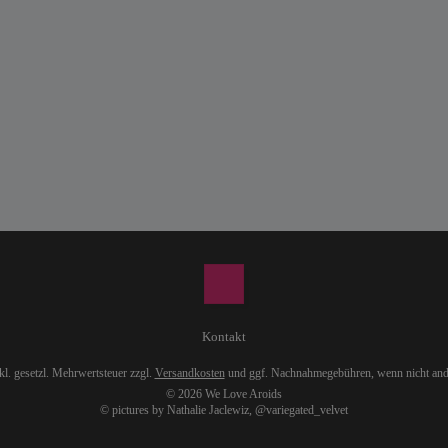
Kontakt
nkl. gesetzl. Mehrwertsteuer zzgl.
Versandkosten
und ggf. Nachnahmegebühren, wenn nicht and
© 2026 We Love Aroids
© pictures by Nathalie Jaclewiz,
@variegated_velvet