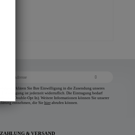
ldung erklären Sie Ihre Einwilligung in die Zusendung unseres
 Einwilligung ist jederzeit widerruflich. Die Eintragung bedarf
tätigung (Double-Opt In). Weitere Informationen können Sie unserer
klärung entnehmen, die Sie
hier
abrufen können.
ZAHLUNG & VERSAND