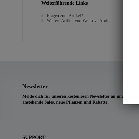
Weiterführende Links
Fragen zum Artikel?
Weitere Artikel von We Love Aroids
Newsletter
Melde dich für unseren kostenlosen Newsletter an und verpass
anstehende Sales, neue Pflanzen und Rabatte!
SUPPORT