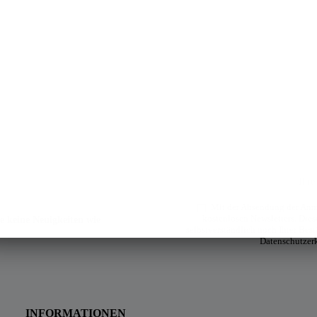
Mit der Absendung der Anme
kostenlosen Newsletters. Diese
e keine Neuigkeiten wie
selbstverständlich noch Ihrer Bes
Datenschutzer
INFORMATIONEN