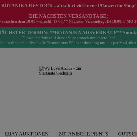
 BOTANIKA RESTOCK - ab sofort viele neue Pflanzen im Shop!
DIE NÄCHSTEN VERSANDTAGE:
schen dem 10.08. - einschl. 17.08.** Nächster Versandtag: DI 18.08. // MO 24.0
- NÄCHSTER TERMIN: **BOTANIKA AUSVERKAUF** Sonntag 23.
Für weitere Infos auf dieser Seite einfach runter scrollen!
könnt ihr auch individuelle Termine zum Pflanzenshopping mit uns per Mail, über
EBAY AUKTIONEN
BOTANISCHE PRINTS
GUTSC