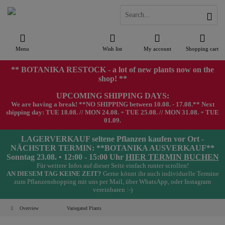
Menu
Wish list
My account
Shopping cart
** BOTANIKA RESTOCK - a lot of new plants now on the
shop! **
UPCOMING SHIPPING DAYS:
We are having a break! **NO SHIPPING between 10.08. - 17.08.** Next
shipping day: TUE 18.08. // MON 24.08. + TUE 25.08. // MON 31.08. + TUE
01.09.
LAGERVERKAUF seltene Pflanzen kaufen vor Ort -
NÄCHSTER TERMIN: **BOTANIKA AUSVERKAUF**
Sonntag 23.08. • 12:00 - 15:00 Uhr
HIER TERMIN BUCHEN
Für weitere Infos auf dieser Seite einfach runter scrollen!
AN DIESEM TAG KEINE ZEIT?
Gerne könnt ihr auch individuelle Termine
zum Pflanzenshopping mit uns per Mail, über WhatsApp, oder Instagram
vereinbaren :-)
Overview
Variegated Plants