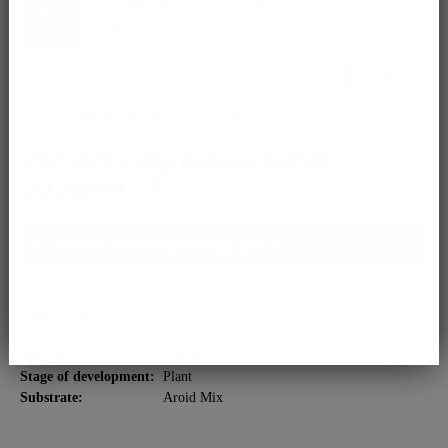
Please inform me as soon as the product is available
again.
I have read the
data protection information
.
Monstera spp laniata aurea
variegata - B
Please contact us for express shipping infos.
Remember
Species:
Monstera
Stage of development:
Plant
Substrate:
Aroid Mix