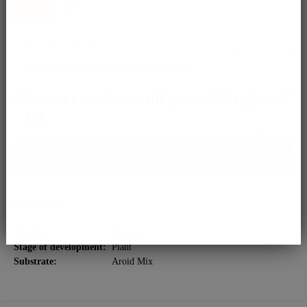
again.
I have read the
data protection information
.
Monstera adansonii „swedish ghost“
- C1
Please contact us for express shipping infos.
Remember
Species:
Monstera
Stage of development:
Plant
Substrate:
Aroid Mix