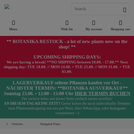
Menu
Wish list
My account
Shopping cart
** BOTANIKA RESTOCK - a lot of new plants now on the
shop! **
UPCOMING SHIPPING DAYS:
We are having a break! **NO SHIPPING between 10.08. - 17.08.** Next
shipping day: TUE 18.08. // MON 24.08. + TUE 25.08. // MON 31.08. + TUE
01.09.
LAGERVERKAUF seltene Pflanzen kaufen vor Ort -
NÄCHSTER TERMIN: **BOTANIKA AUSVERKAUF**
Sonntag 23.08. • 12:00 - 15:00 Uhr
HIER TERMIN BUCHEN
Für weitere Infos auf dieser Seite einfach runter scrollen!
AN DIESEM TAG KEINE ZEIT?
Gerne könnt ihr auch individuelle Termine
zum Pflanzenshopping mit uns per Mail, über WhatsApp, oder Instagram
vereinbaren :-)
Overview
Variegated Plants