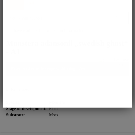
again.
I have read the
data protection information
.
Monstera adansonii „swedish ghost“
- A1
Please contact us for express shipping infos.
Remember
Species:
Monstera
Stage of development:
Plant
Substrate:
Moss