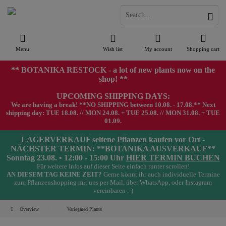
Menu
Wish list
My account
Shopping cart
** BOTANIKA RESTOCK - a lot of new plants now on the
shop! **
UPCOMING SHIPPING DAYS:
We are having a break! **NO SHIPPING between 10.08. - 17.08.** Next
shipping day: TUE 18.08. // MON 24.08. + TUE 25.08. // MON 31.08. + TUE
01.09.
LAGERVERKAUF seltene Pflanzen kaufen vor Ort -
NÄCHSTER TERMIN: **BOTANIKA AUSVERKAUF**
Sonntag 23.08. • 12:00 - 15:00 Uhr
HIER TERMIN BUCHEN
Für weitere Infos auf dieser Seite einfach runter scrollen!
AN DIESEM TAG KEINE ZEIT?
Gerne könnt ihr auch individuelle Termine
zum Pflanzenshopping mit uns per Mail, über WhatsApp, oder Instagram
vereinbaren :-)
Overview
Variegated Plants