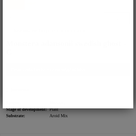
again.
I have read the
data protection information
.
Monstera adansonii swedish ghost -
C
Please contact us for express shipping infos.
Remember
Species:
Monstera
Stage of development:
Plant
Substrate:
Aroid Mix