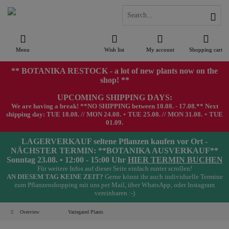
Menu
Wish list
My account
Shopping cart
** BOTANIKA RESTOCK - a lot of new plants now on the
shop! **
UPCOMING SHIPPING DAYS:
We are having a break! **NO SHIPPING between 10.08. - 17.08.** Next
shipping day: TUE 18.08. // MON 24.08. + TUE 25.08. // MON 31.08. + TUE
01.09.
LAGERVERKAUF seltene Pflanzen kaufen vor Ort -
NÄCHSTER TERMIN: **BOTANIKA AUSVERKAUF**
Sonntag 23.08. • 12:00 - 15:00 Uhr
HIER TERMIN BUCHEN
Für weitere Infos auf dieser Seite einfach runter scrollen!
AN DIESEM TAG KEINE ZEIT?
Gerne könnt ihr auch individuelle Termine
zum Pflanzenshopping mit uns per Mail, über WhatsApp, oder Instagram
vereinbaren :-)
Overview
Variegated Plants