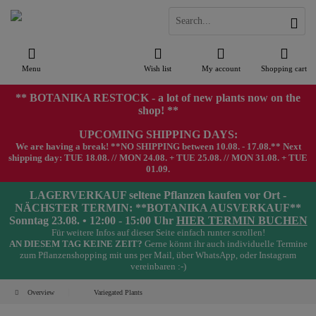
Menu
Wish list
My account
Shopping cart
** BOTANIKA RESTOCK - a lot of new plants now on the
shop! **
UPCOMING SHIPPING DAYS:
We are having a break! **NO SHIPPING between 10.08. - 17.08.** Next
shipping day: TUE 18.08. // MON 24.08. + TUE 25.08. // MON 31.08. + TUE
01.09.
LAGERVERKAUF seltene Pflanzen kaufen vor Ort -
NÄCHSTER TERMIN: **BOTANIKA AUSVERKAUF**
Sonntag 23.08. • 12:00 - 15:00 Uhr
HIER TERMIN BUCHEN
Für weitere Infos auf dieser Seite einfach runter scrollen!
AN DIESEM TAG KEINE ZEIT?
Gerne könnt ihr auch individuelle Termine
zum Pflanzenshopping mit uns per Mail, über WhatsApp, oder Instagram
vereinbaren :-)
Overview
Variegated Plants