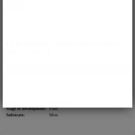
again.
I have read the
data protection information
.
Epipremnum amplissimum aurea
variegata - A
Please contact us for express shipping infos.
Remember
Species:
Epipremnum
Stage of development:
Plant
Substrate:
Moss