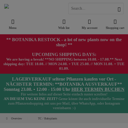
Menu
Wish list
My account
Shopping cart
** BOTANIKA RESTOCK - a lot of new plants now on the
shop! **
UPCOMING SHIPPING DAYS:
We are having a break! **NO SHIPPING between 10.08. - 17.08.** Next
shipping day: TUE 18.08. // MON 24.08. + TUE 25.08. // MON 31.08. + TUE
01.09.
LAGERVERKAUF seltene Pflanzen kaufen vor Ort -
NÄCHSTER TERMIN: **BOTANIKA AUSVERKAUF**
Sonntag 23.08. • 12:00 - 15:00 Uhr
HIER TERMIN BUCHEN
Für weitere Infos auf dieser Seite einfach runter scrollen!
AN DIESEM TAG KEINE ZEIT?
Gerne könnt ihr auch individuelle Termine
zum Pflanzenshopping mit uns per Mail, über WhatsApp, oder Instagram
vereinbaren :-)
Overview
TC / Babyplants