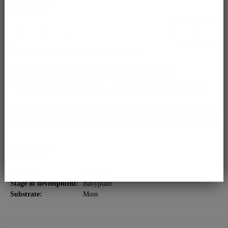
again.
I have read the
data protection information
.
Monstera Thai Constellation
"Creme Brulee" - TC / small plant
Please contact us for express shipping infos.
Remember
Species:
Monstera
Stage of development:
Babyplant
Substrate:
Moss