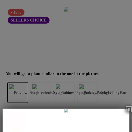
- 15%
SELLERS CHOICE
You will get a plant similar to the one in the picture.
This product is currently not available.