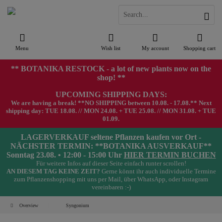
Menu
Wish list
My account
Shopping cart
** BOTANIKA RESTOCK - a lot of new plants now on the
shop! **
UPCOMING SHIPPING DAYS:
We are having a break! **NO SHIPPING between 10.08. - 17.08.** Next
shipping day: TUE 18.08. // MON 24.08. + TUE 25.08. // MON 31.08. + TUE
01.09.
LAGERVERKAUF seltene Pflanzen kaufen vor Ort -
NÄCHSTER TERMIN: **BOTANIKA AUSVERKAUF**
Sonntag 23.08. • 12:00 - 15:00 Uhr
HIER TERMIN BUCHEN
Für weitere Infos auf dieser Seite einfach runter scrollen!
AN DIESEM TAG KEINE ZEIT?
Gerne könnt ihr auch individuelle Termine
zum Pflanzenshopping mit uns per Mail, über WhatsApp, oder Instagram
vereinbaren :-)
Overview
Syngonium