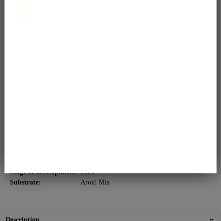
Please inform me as soon as the product is available
again.
I have read the
data protection information
.
Syngonium Panda Galaxy
Please contact us for express shipping infos.
Remember
Species:
Syngonium
Stage of development:
Plant
Substrate:
Aroid Mix
Description