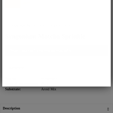
again.
I have read the
data protection information
.
Syngonium Matcha Sprinkle
Please contact us for express shipping infos.
Remember
Species:
Syngonium
Stage of development:
Plant
Substrate:
Aroid Mix
Description