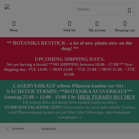
Menu
Wish list
My account
Shopping cart
** BOTANIKA RESTOCK - a lot of new plants now on the
shop! **
UPCOMING SHIPPING DAYS:
We are having a break! **NO SHIPPING between 10.08. - 17.08.** Next
shipping day: TUE 18.08. // MON 24.08. + TUE 25.08. // MON 31.08. + TUE
01.09.
LAGERVERKAUF seltene Pflanzen kaufen vor Ort -
NÄCHSTER TERMIN: **BOTANIKA AUSVERKAUF**
Sonntag 23.08. • 12:00 - 15:00 Uhr
HIER TERMIN BUCHEN
Für weitere Infos auf dieser Seite einfach runter scrollen!
AN DIESEM TAG KEINE ZEIT?
Gerne könnt ihr auch individuelle Termine
zum Pflanzenshopping mit uns per Mail, über WhatsApp, oder Instagram
vereinbaren :-)
Overview
Syngonium