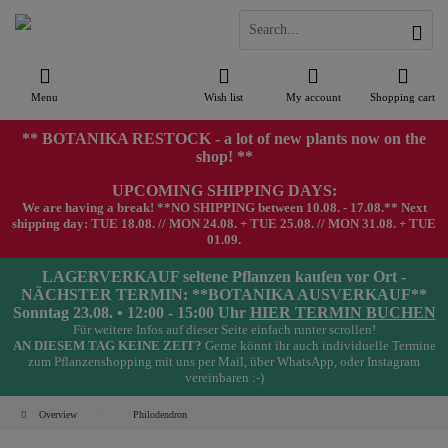
Menu
Wish list
My account
Shopping cart
** BOTANIKA RESTOCK - a lot of new plants now on the
shop! **
UPCOMING SHIPPING DAYS:
We are having a break! **NO SHIPPING between 10.08. - 17.08.** Next
shipping day: TUE 18.08. // MON 24.08. + TUE 25.08. // MON 31.08. + TUE
01.09.
LAGERVERKAUF seltene Pflanzen kaufen vor Ort -
NÄCHSTER TERMIN: **BOTANIKA AUSVERKAUF**
Sonntag 23.08. • 12:00 - 15:00 Uhr
HIER TERMIN BUCHEN
Für weitere Infos auf dieser Seite einfach runter scrollen!
AN DIESEM TAG KEINE ZEIT?
Gerne könnt ihr auch individuelle Termine
zum Pflanzenshopping mit uns per Mail, über WhatsApp, oder Instagram
vereinbaren :-)
Overview
Philodendron