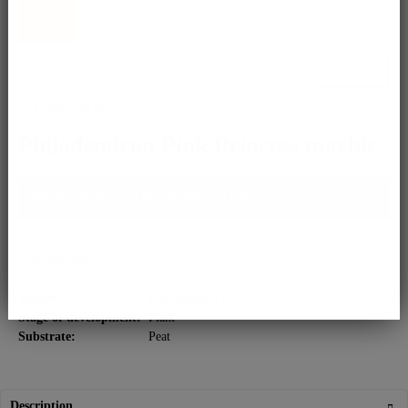
Please inform me as soon as the product is available
again.
I have read the
data protection information
.
Philodendron Pink Princess marble
Please contact us for express shipping infos.
Remember
Species:
Philodendron
Stage of development:
Plant
Substrate:
Peat
Description