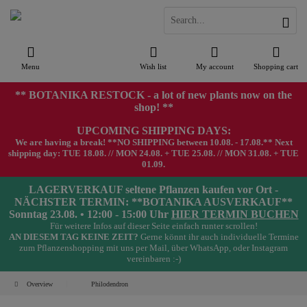
Menu
Wish list
My account
Shopping cart
** BOTANIKA RESTOCK - a lot of new plants now on the
shop! **
UPCOMING SHIPPING DAYS:
We are having a break! **NO SHIPPING between 10.08. - 17.08.** Next
shipping day: TUE 18.08. // MON 24.08. + TUE 25.08. // MON 31.08. + TUE
01.09.
LAGERVERKAUF seltene Pflanzen kaufen vor Ort -
NÄCHSTER TERMIN: **BOTANIKA AUSVERKAUF**
Sonntag 23.08. • 12:00 - 15:00 Uhr
HIER TERMIN BUCHEN
Für weitere Infos auf dieser Seite einfach runter scrollen!
AN DIESEM TAG KEINE ZEIT?
Gerne könnt ihr auch individuelle Termine
zum Pflanzenshopping mit uns per Mail, über WhatsApp, oder Instagram
vereinbaren :-)
Overview
Philodendron