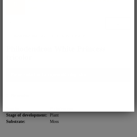
Please inform me as soon as the product is available
again.
I have read the
data protection information
.
Philodendron White Princess
tricolor
Please contact us for express shipping infos.
Remember
Species:
Philodendron
Stage of development:
Plant
Substrate:
Moss