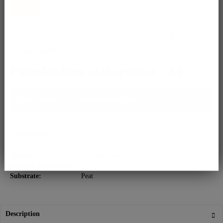
again.
I have read the
data protection information
.
Philodendron atabapoense - XL
Please contact us for express shipping infos.
Remember
Species:
Philodendron
Stage of development:
Plant
Substrate:
Peat
Description