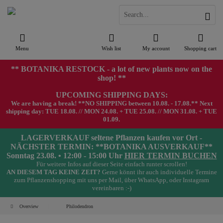
Menu
Wish list
My account
Shopping cart
** BOTANIKA RESTOCK - a lot of new plants now on the
shop! **
UPCOMING SHIPPING DAYS:
We are having a break! **NO SHIPPING between 10.08. - 17.08.** Next
shipping day: TUE 18.08. // MON 24.08. + TUE 25.08. // MON 31.08. + TUE
01.09.
LAGERVERKAUF seltene Pflanzen kaufen vor Ort -
NÄCHSTER TERMIN: **BOTANIKA AUSVERKAUF**
Sonntag 23.08. • 12:00 - 15:00 Uhr
HIER TERMIN BUCHEN
Für weitere Infos auf dieser Seite einfach runter scrollen!
AN DIESEM TAG KEINE ZEIT?
Gerne könnt ihr auch individuelle Termine
zum Pflanzenshopping mit uns per Mail, über WhatsApp, oder Instagram
vereinbaren :-)
Overview
Philodendron