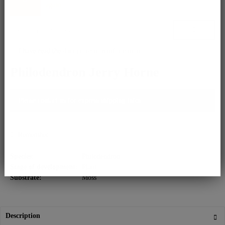
again.
I have read the
data protection information
.
Philodendron Jerry Horne
Please contact us for express shipping infos.
Remember
Species:
Philodendron
Stage of development:
Plant
Substrate:
Moss
Description