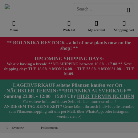
Menu
Wish list
My account
Shopping cart
** BOTANIKA RESTOCK - a lot of new plants now on the
shop! **
UPCOMING SHIPPING DAYS:
We are having a break! **NO SHIPPING between 10.08. - 17.08.** Next
shipping day: TUE 18.08. // MON 24.08. + TUE 25.08. // MON 31.08. + TUE
01.09.
LAGERVERKAUF seltene Pflanzen kaufen vor Ort -
NÄCHSTER TERMIN: **BOTANIKA AUSVERKAUF**
Sonntag 23.08. • 12:00 - 15:00 Uhr
HIER TERMIN BUCHEN
Für weitere Infos auf dieser Seite einfach runter scrollen!
AN DIESEM TAG KEINE ZEIT?
Gerne könnt ihr auch individuelle Termine
zum Pflanzenshopping mit uns per Mail, über WhatsApp, oder Instagram
vereinbaren :-)
Overview
Philodendron