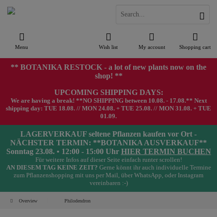
Menu
Wish list
My account
Shopping cart
** BOTANIKA RESTOCK - a lot of new plants now on the
shop! **
UPCOMING SHIPPING DAYS:
We are having a break! **NO SHIPPING between 10.08. - 17.08.** Next
shipping day: TUE 18.08. // MON 24.08. + TUE 25.08. // MON 31.08. + TUE
01.09.
LAGERVERKAUF seltene Pflanzen kaufen vor Ort -
NÄCHSTER TERMIN: **BOTANIKA AUSVERKAUF**
Sonntag 23.08. • 12:00 - 15:00 Uhr
HIER TERMIN BUCHEN
Für weitere Infos auf dieser Seite einfach runter scrollen!
AN DIESEM TAG KEINE ZEIT?
Gerne könnt ihr auch individuelle Termine
zum Pflanzenshopping mit uns per Mail, über WhatsApp, oder Instagram
vereinbaren :-)
Overview
Philodendron