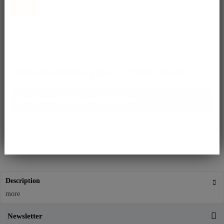
again.
I have read the
data protection information
.
Philodendron gigas – Babyplant
Please contact us for express shipping infos.
Remember
Description
more
Newsletter