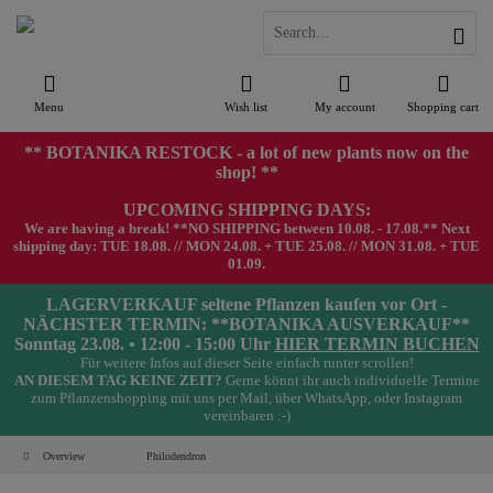
Menu
Wish list
My account
Shopping cart
** BOTANIKA RESTOCK - a lot of new plants now on the
shop! **
UPCOMING SHIPPING DAYS:
We are having a break! **NO SHIPPING between 10.08. - 17.08.** Next
shipping day: TUE 18.08. // MON 24.08. + TUE 25.08. // MON 31.08. + TUE
01.09.
LAGERVERKAUF seltene Pflanzen kaufen vor Ort -
NÄCHSTER TERMIN: **BOTANIKA AUSVERKAUF**
Sonntag 23.08. • 12:00 - 15:00 Uhr
HIER TERMIN BUCHEN
Für weitere Infos auf dieser Seite einfach runter scrollen!
AN DIESEM TAG KEINE ZEIT?
Gerne könnt ihr auch individuelle Termine
zum Pflanzenshopping mit uns per Mail, über WhatsApp, oder Instagram
vereinbaren :-)
Overview
Philodendron