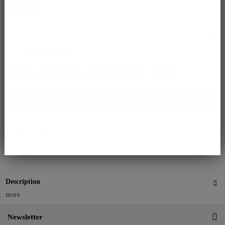
again.
I have read the
data protection information
.
Philodendron Sharoniae XXL
Please contact us for express shipping infos.
Remember
Description
more
Newsletter