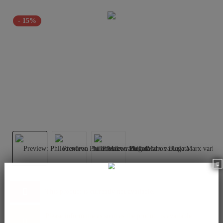
- 15%
This product is currently not available.
Please inform me as soon as the product is available