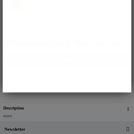
again.
I have read the
data protection information
.
Philodendron Burle Marx variegata
Please contact us for express shipping infos.
Remember
Description
more
Newsletter