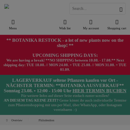
Menu
Wish list
My account
Shopping cart
** BOTANIKA RESTOCK - a lot of new plants now on the
shop! **
UPCOMING SHIPPING DAYS:
We are having a break! **NO SHIPPING between 10.08. - 17.08.** Next
shipping day: TUE 18.08. // MON 24.08. + TUE 25.08. // MON 31.08. + TUE
01.09.
LAGERVERKAUF seltene Pflanzen kaufen vor Ort -
NÄCHSTER TERMIN: **BOTANIKA AUSVERKAUF**
Sonntag 23.08. • 12:00 - 15:00 Uhr
HIER TERMIN BUCHEN
Für weitere Infos auf dieser Seite einfach runter scrollen!
AN DIESEM TAG KEINE ZEIT?
Gerne könnt ihr auch individuelle Termine
zum Pflanzenshopping mit uns per Mail, über WhatsApp, oder Instagram
vereinbaren :-)
Overview
Philodendron