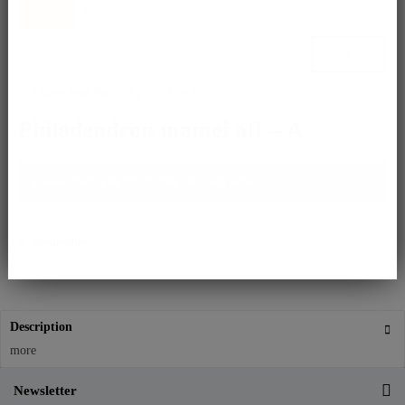
again.
I have read the
data protection information
.
Philodendron mamei aff – A
Please contact us for express shipping infos.
Remember
Description
more
Newsletter