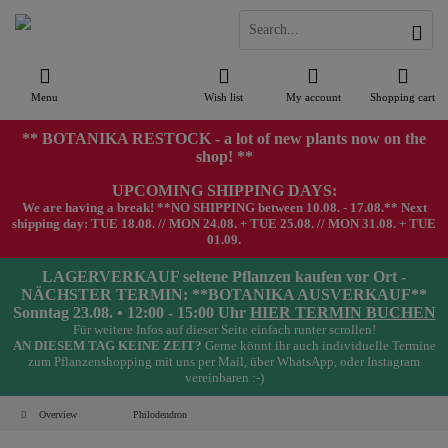
Menu
Wish list
My account
Shopping cart
** BOTANIKA RESTOCK - a lot of new plants now on the
shop! **
UPCOMING SHIPPING DAYS:
We are having a break! **NO SHIPPING between 10.08. - 17.08.** Next
shipping day: TUE 18.08. // MON 24.08. + TUE 25.08. // MON 31.08. + TUE
01.09.
LAGERVERKAUF seltene Pflanzen kaufen vor Ort -
NÄCHSTER TERMIN: **BOTANIKA AUSVERKAUF**
Sonntag 23.08. • 12:00 - 15:00 Uhr
HIER TERMIN BUCHEN
Für weitere Infos auf dieser Seite einfach runter scrollen!
AN DIESEM TAG KEINE ZEIT?
Gerne könnt ihr auch individuelle Termine
zum Pflanzenshopping mit uns per Mail, über WhatsApp, oder Instagram
vereinbaren :-)
Overview
Philodendron