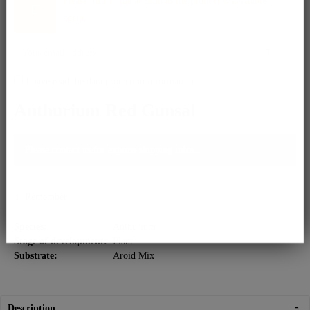
Please inform me as soon as the product is available
again.
I have read the
data protection information
.
Anthurium Red Gunsal
Please contact us for express shipping infos.
Remember
Species:
Anthurium
Stage of development:
Plant
Substrate:
Aroid Mix
Description