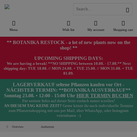
Menu
Wish list
My account
Shopping cart
** BOTANIKA RESTOCK - a lot of new plants now on the
shop! **
UPCOMING SHIPPING DAYS:
We are having a break! **NO SHIPPING between 10.08. - 17.08.** Next
shipping day: TUE 18.08. // MON 24.08. + TUE 25.08. // MON 31.08. + TUE
01.09.
LAGERVERKAUF seltene Pflanzen kaufen vor Ort -
NÄCHSTER TERMIN: **BOTANIKA AUSVERKAUF**
Sonntag 23.08. • 12:00 - 15:00 Uhr
HIER TERMIN BUCHEN
Für weitere Infos auf dieser Seite einfach runter scrollen!
AN DIESEM TAG KEINE ZEIT?
Gerne könnt ihr auch individuelle Termine
zum Pflanzenshopping mit uns per Mail, über WhatsApp, oder Instagram
vereinbaren :-)
Overview
Anthurium